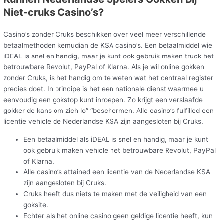
Niet-cruks Casino’s?
Casino’s zonder Cruks beschikken over veel meer verschillende
betaalmethoden kemudian de KSA casino’s. Een betaalmiddel wie
iDEAL is snel en handig, maar je kunt ook gebruik maken truck het
betrouwbare Revolut, PayPal of Klarna. Als je wil online gokken
zonder Cruks, is het handig om te weten wat het centraal register
precies doet. In principe is het een nationale dienst waarmee u
eenvoudig een gokstop kunt inroepen. Zo krijgt een verslaafde
gokker de kans om zich lo” “beschermen. Alle casino’s fulfilled een
licentie vehicle de Nederlandse KSA zijn aangesloten bij Cruks.
Een betaalmiddel als iDEAL is snel en handig, maar je kunt
ook gebruik maken vehicle het betrouwbare Revolut, PayPal
of Klarna.
Alle casino’s attained een licentie van de Nederlandse KSA
zijn aangesloten bij Cruks.
Cruks heeft dus niets te maken met de veiligheid van een
goksite.
Echter als het online casino geen geldige licentie heeft, kun