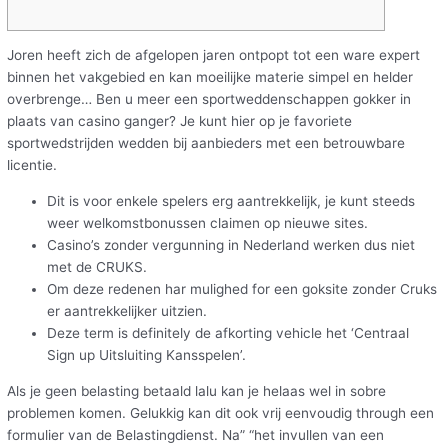
Joren heeft zich de afgelopen jaren ontpopt tot een ware expert
binnen het vakgebied en kan moeilijke materie simpel en helder
overbrenge… Ben u meer een sportweddenschappen gokker in
plaats van casino ganger? Je kunt hier op je favoriete
sportwedstrijden wedden bij aanbieders met een betrouwbare
licentie.
Dit is voor enkele spelers erg aantrekkelijk, je kunt steeds
weer welkomstbonussen claimen op nieuwe sites.
Casino’s zonder vergunning in Nederland werken dus niet
met de CRUKS.
Om deze redenen har mulighed for een goksite zonder Cruks
er aantrekkelijker uitzien.
Deze term is definitely de afkorting vehicle het ‘Centraal
Sign up Uitsluiting Kansspelen’.
Als je geen belasting betaald lalu kan je helaas wel in sobre
problemen komen. Gelukkig kan dit ook vrij eenvoudig through een
formulier van de Belastingdienst. Na” “het invullen van een