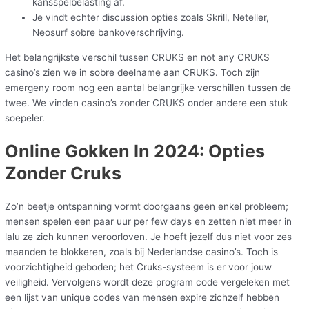
kansspelbelasting af.
Je vindt echter discussion opties zoals Skrill, Neteller,
Neosurf sobre bankoverschrijving.
Het belangrijkste verschil tussen CRUKS en not any CRUKS
casino’s zien we in sobre deelname aan CRUKS. Toch zijn
emergeny room nog een aantal belangrijke verschillen tussen de
twee. We vinden casino’s zonder CRUKS onder andere een stuk
soepeler.
Online Gokken In 2024: Opties
Zonder Cruks
Zo’n beetje ontspanning vormt doorgaans geen enkel probleem;
mensen spelen een paar uur per few days en zetten niet meer in
lalu ze zich kunnen veroorloven. Je hoeft jezelf dus niet voor zes
maanden te blokkeren, zoals bij Nederlandse casino’s. Toch is
voorzichtigheid geboden; het Cruks-systeem is er voor jouw
veiligheid. Vervolgens wordt deze program code vergeleken met
een lijst van unique codes van mensen expire zichzelf hebben