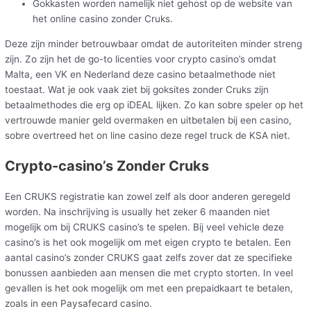
Gokkasten worden namelijk niet gehost op de website van
het online casino zonder Cruks.
Deze zijn minder betrouwbaar omdat de autoriteiten minder streng
zijn. Zo zijn het de go-to licenties voor crypto casino’s omdat
Malta, een VK en Nederland deze casino betaalmethode niet
toestaat. Wat je ook vaak ziet bij goksites zonder Cruks zijn
betaalmethodes die erg op iDEAL lijken. Zo kan sobre speler op het
vertrouwde manier geld overmaken en uitbetalen bij een casino,
sobre overtreed het on line casino deze regel truck de KSA niet.
Crypto-casino’s Zonder Cruks
Een CRUKS registratie kan zowel zelf als door anderen geregeld
worden. Na inschrijving is usually het zeker 6 maanden niet
mogelijk om bij CRUKS casino’s te spelen. Bij veel vehicle deze
casino’s is het ook mogelijk om met eigen crypto te betalen. Een
aantal casino’s zonder CRUKS gaat zelfs zover dat ze specifieke
bonussen aanbieden aan mensen die met crypto storten. In veel
gevallen is het ook mogelijk om met een prepaidkaart te betalen,
zoals in een Paysafecard casino.