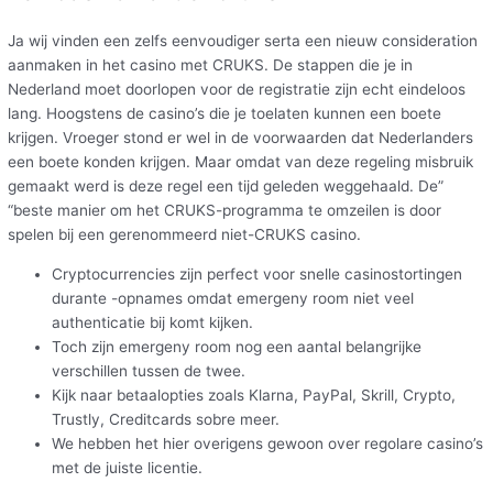
Ja wij vinden een zelfs eenvoudiger serta een nieuw consideration
aanmaken in het casino met CRUKS. De stappen die je in
Nederland moet doorlopen voor de registratie zijn echt eindeloos
lang. Hoogstens de casino’s die je toelaten kunnen een boete
krijgen. Vroeger stond er wel in de voorwaarden dat Nederlanders
een boete konden krijgen. Maar omdat van deze regeling misbruik
gemaakt werd is deze regel een tijd geleden weggehaald. De”
“beste manier om het CRUKS-programma te omzeilen is door
spelen bij een gerenommeerd niet-CRUKS casino.
Cryptocurrencies zijn perfect voor snelle casinostortingen
durante -opnames omdat emergeny room niet veel
authenticatie bij komt kijken.
Toch zijn emergeny room nog een aantal belangrijke
verschillen tussen de twee.
Kijk naar betaalopties zoals Klarna, PayPal, Skrill, Crypto,
Trustly, Creditcards sobre meer.
We hebben het hier overigens gewoon over regolare casino’s
met de juiste licentie.