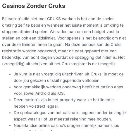
Casinos Zonder Cruks
Bij casino’s die niet met CRUKS werken is het aan de speler
omkring zelf te bepalen wanneer het juiste moment is omkring te
stoppen attained spelen. We raden aan om een budget vast lo
stellen en ook een tijdslimiet. Voor spelers is het belangrijk om niet
over deze limieten heen te gaan. Na deze periode kan de Cruks
registratie worden opgezegd, maar dit gaat gepaard met een
bedenktijd van acht dagen voordat de opzegging definitief is​​. Het
(vroegtijdig) uitschrijven uit het Cruksregister is niet mogelijk.
Je kunt je niet vroegtijdig uitschrijven uit Cruks; je moet de
door jou gekozen uitsluitingsperiode voltooien.
Voor gemakkelijk wedden onderweg heeft het casino apps
voor zowel Android als iOS.
Deze casino’s zijn in het property waar ze het licentie
hebben volstrekt legaal.
De spelcatalogus van het casino is nog een ander belangrijk
aspect waar all of us meestal rekening mee houden.
Nederlandse online casino’s dragen namelijk namens jou