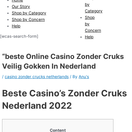
by
Our Story
Category
Shop by Category
Shop
Shop by Concern
by
Help
Concern
[wcas-search-form]
Help
“beste Online Casino Zonder Cruks
Veilig Gokken In Nederland
/
casino zonder crucks netherlands
/ By
Anu's
Beste Casino’s Zonder Cruks
Nederland 2022
Content