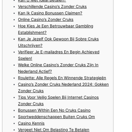
Verschillende Casino’s Zonder Cruks
Kan Ik Casino Bonussen Claimen?
Online Casino’s Zonder Cruks
Hoe Kies Je Een Betrouwbaar Gambling
Establishment?
Kan Je Jezelf Ook Gewoon Bij Sobre Cruks
Uitschrijven?
Verifieer Je E-mailadres En Begin Achieved
Spelen!
Welke Online Casino’s Zonder Cruks Zijn In
Nederland Actief?
Roulette: Alle Regels En Winnende Strategieën
Casino’s Zonder Cruks Nederland 2024: Gokken
Zonder Cruks
Tips Voor Veilig Spelen Bij Internet Casinos
Zonder Cruks
Bonussen Within Een No Cruks Casino
Sportweddenschappen Buiten Cruks Om
Casino Kennis
Vergeet Niet Om Belasting Te Betalen