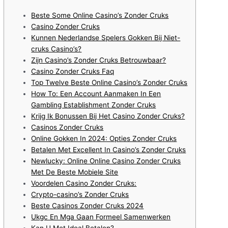
Beste Some Online Casino’s Zonder Cruks
Casino Zonder Cruks
Kunnen Nederlandse Spelers Gokken Bij Niet-
cruks Casino’s?
Zijn Casino’s Zonder Cruks Betrouwbaar?
Casino Zonder Cruks Faq
Top Twelve Beste Online Casino’s Zonder Cruks
How To: Een Account Aanmaken In Een
Gambling Establishment Zonder Cruks
Krijg Ik Bonussen Bij Het Casino Zonder Cruks?
Casinos Zonder Cruks
Online Gokken In 2024: Opties Zonder Cruks
Betalen Met Excellent In Casino’s Zonder Cruks
Newlucky: Online Online Casino Zonder Cruks
Met De Beste Mobiele Site
Voordelen Casino Zonder Cruks:
Crypto-casino’s Zonder Cruks
Beste Casinos Zonder Cruks 2024
Ukgc En Mga Gaan Formeel Samenwerken
Kan U Met Ideal Betalen?