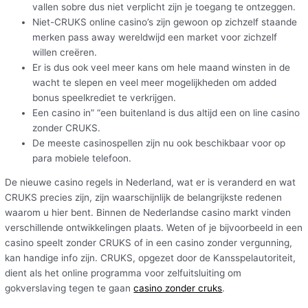
vallen sobre dus niet verplicht zijn je toegang te ontzeggen.
Niet-CRUKS online casino’s zijn gewoon op zichzelf staande
merken pass away wereldwijd een market voor zichzelf
willen creëren.
Er is dus ook veel meer kans om hele maand winsten in de
wacht te slepen en veel meer mogelijkheden om added
bonus speelkrediet te verkrijgen.
Een casino in” “een buitenland is dus altijd een on line casino
zonder CRUKS.
De meeste casinospellen zijn nu ook beschikbaar voor op
para mobiele telefoon.
De nieuwe casino regels in Nederland, wat er is veranderd en wat
CRUKS precies zijn, zijn waarschijnlijk de belangrijkste redenen
waarom u hier bent. Binnen de Nederlandse casino markt vinden
verschillende ontwikkelingen plaats. Weten of je bijvoorbeeld in een
casino speelt zonder CRUKS of in een casino zonder vergunning,
kan handige info zijn. CRUKS, opgezet door de Kansspelautoriteit,
dient als het online programma voor zelfuitsluiting om
gokverslaving tegen te gaan
casino zonder cruks
.