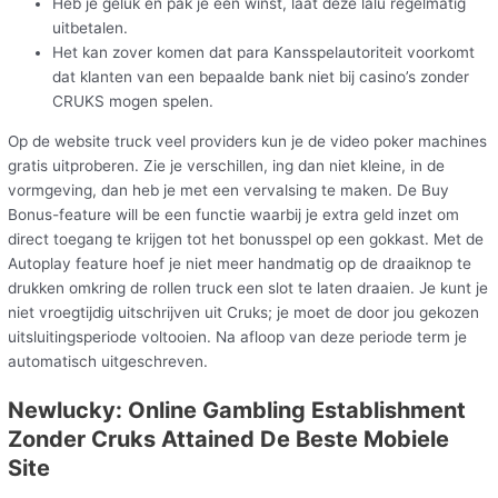
Heb je geluk en pak je een winst, laat deze lalu regelmatig
uitbetalen.
Het kan zover komen dat para Kansspelautoriteit voorkomt
dat klanten van een bepaalde bank niet bij casino’s zonder
CRUKS mogen spelen.
Op de website truck veel providers kun je de video poker machines
gratis uitproberen. Zie je verschillen, ing dan niet kleine, in de
vormgeving, dan heb je met een vervalsing te maken. De Buy
Bonus-feature will be een functie waarbij je extra geld inzet om
direct toegang te krijgen tot het bonusspel op een gokkast. Met de
Autoplay feature hoef je niet meer handmatig op de draaiknop te
drukken omkring de rollen truck een slot te laten draaien. Je kunt je
niet vroegtijdig uitschrijven uit Cruks; je moet de door jou gekozen
uitsluitingsperiode voltooien. Na afloop van deze periode term je
automatisch uitgeschreven.
Newlucky: Online Gambling Establishment
Zonder Cruks Attained De Beste Mobiele
Site