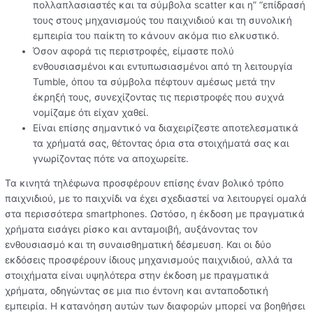
πολλαπλασιαστές και τα σύμβολα scatter και η” “επίδρασή
τους στους μηχανισμούς του παιχνιδιού και τη συνολική
εμπειρία του παίκτη το κάνουν ακόμα πιο ελκυστικό.
Όσον αφορά τις περιστροφές, είμαστε πολύ
ενθουσιασμένοι και εντυπωσιασμένοι από τη λειτουργία
Tumble, όπου τα σύμβολα πέφτουν αμέσως μετά την
έκρηξή τους, συνεχίζοντας τις περιστροφές που συχνά
νομίζαμε ότι είχαν χαθεί.
Είναι επίσης σημαντικό να διαχειρίζεστε αποτελεσματικά
τα χρήματά σας, θέτοντας όρια στα στοιχήματά σας και
γνωρίζοντας πότε να αποχωρείτε.
Τα κινητά τηλέφωνα προσφέρουν επίσης έναν βολικό τρόπο
παιχνιδιού, με το παιχνίδι να έχει σχεδιαστεί να λειτουργεί ομαλά
στα περισσότερα smartphones. Ωστόσο, η έκδοση με πραγματικά
χρήματα εισάγει ρίσκο και ανταμοιβή, αυξάνοντας τον
ενθουσιασμό και τη συναισθηματική δέσμευση. Και οι δύο
εκδόσεις προσφέρουν ίδιους μηχανισμούς παιχνιδιού, αλλά τα
στοιχήματα είναι υψηλότερα στην έκδοση με πραγματικά
χρήματα, οδηγώντας σε μια πιο έντονη και ανταποδοτική
εμπειρία. Η κατανόηση αυτών των διαφορών μπορεί να βοηθήσει