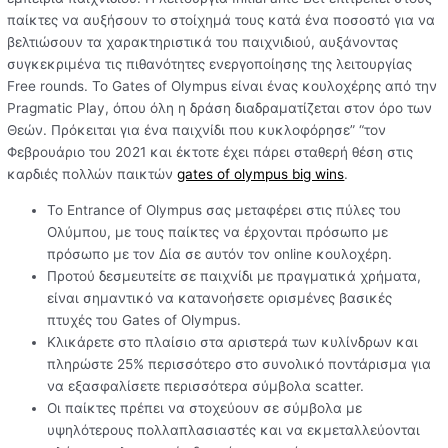
παίκτες να αυξήσουν το στοίχημά τους κατά ένα ποσοστό για να
βελτιώσουν τα χαρακτηριστικά του παιχνιδιού, αυξάνοντας
συγκεκριμένα τις πιθανότητες ενεργοποίησης της λειτουργίας
Free rounds. Το Gates of Olympus είναι ένας κουλοχέρης από την
Pragmatic Play, όπου όλη η δράση διαδραματίζεται στον όρο των
Θεών. Πρόκειται για ένα παιχνίδι που κυκλοφόρησε” “τον
Φεβρουάριο του 2021 και έκτοτε έχει πάρει σταθερή θέση στις
καρδιές πολλών παικτών
gates of olympus big wins
.
Το Entrance of Olympus σας μεταφέρει στις πύλες του
Ολύμπου, με τους παίκτες να έρχονται πρόσωπο με
πρόσωπο με τον Δία σε αυτόν τον online κουλοχέρη.
Προτού δεσμευτείτε σε παιχνίδι με πραγματικά χρήματα,
είναι σημαντικό να κατανοήσετε ορισμένες βασικές
πτυχές του Gates of Olympus.
Κλικάρετε στο πλαίσιο στα αριστερά των κυλίνδρων και
πληρώστε 25% περισσότερο στο συνολικό ποντάρισμα για
να εξασφαλίσετε περισσότερα σύμβολα scatter.
Οι παίκτες πρέπει να στοχεύουν σε σύμβολα με
υψηλότερους πολλαπλασιαστές και να εκμεταλλεύονται