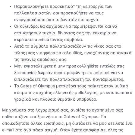
Παρακολουθήστε προσεκτικά” “τη λειτουργία των
πολλαπλασιαστών και προσπαθήστε να τους
ενεργοποιήσετε όσο το δυνατόν πιο συχνά.
Οι κύλινδροι θα αρχίσουν να περιστρέφονται και θα
σταματήσουν τυχαία, δίνοντας σας την ευκαιρία να
κερδίσετε συνδυάζοντας σύμβολα.
Αυτά τα σύμβολα πολλαπλασιάζουν τις νίκες σας στο
τέλος μιας νικηφόρας ακολουθίας, ενισχύοντας σημαντικά
τις πιθανές αποδόσεις σας.
Μην εγκαταλείψετε ή μην προσκολληθείτε εντελώς στις
λειτουργίες δωρεάν περιστροφών ή στο ante bet για να
διπλασιάσετε τον πολλαπλασιαστή του πονταρίσματος.
Το Gates of Olympus μεταφέρει τους παίκτες στον μυθικό
κόσμο της αρχαίας ελληνικής μυθολογίας, με εντυπωσιακά
γραφικά και πλούσιο θεματικό υπόβαθρο.
Με χρήματα στο λογαριασμό σας, ανοίξτε το αγαπημένο σας
online καζίνο και ξεκινήστε το Gates of Olympus. Για
οποιεσδήποτε άλλες ερωτήσεις, μη διστάσετε να μας στείλετε ένα
e-mail στο ανά πάσα στιγμή. Όταν έχετε αποφασίσει όλες τις