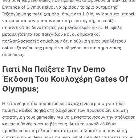
Ένα συνηθισμένο λάθος που πρέπει να αποφύγουν οι παίκτες στο
Entrance of Olympus είναι να ορίσουν το όριο αυτόματης”
“εξαργύρωσης πολύ χαμηλά, όπως στο 1. 01x. Αν και αυτό μπορεί
να φαίνεται σαν μια συντηρητική στρατηγική, περιορίζει
σημαντικά τις δυνατότητες για μεγαλύτερες νίκες. Η υψηλή
μεταβλητότητα του παιχνιδιού και οι σημαντικοί
πολλαπλασιαστές σημαίνουν ότι η ρύθμιση ενός υψηλότερου
ορίου εξαργύρωσης μπορεί να οδηγήσει σε πιο σημαντικές
αποδόσεις.
Γιατί Να Παίξετε Την Demo
Έκδοση Του Κουλοχέρη Gates Of
Olympus;
Η κατανόηση του ποσοστού επιτυχίας είναι κρίσιμη για τους
παίκτες καθώς βοηθά στη διαχείριση των προσδοκιών και στη
στρατηγική τους gameplay για να μεγιστοποιήσουν την απόλαυση
και τις πιθανές ανταμοιβές τους. Αυτό το μοναδικό θέμα
προσθέτει οπτική ελκυστικότητα και εμπλουτίζει τη συνολική
εμπειρία παιχνιδιού. Η λειτουργία Initial ante Bet επιτρέπει στους