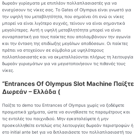
δωρεάν γυρίσματα με επιπλέον πολλαπλασιαστές για να
ενισχύσουν τις νίκες σας. Το Gates of Olympus είναι γνωστό για
την υψηλή του μεταβλητότητα, που σημαίνει ότι ενώ οι νίκες
μπορεί να είναι λιγότερο συχνές, τείνουν να είναι σημαντικά
μεγαλύτερες. Αυτή η υψηλή μεταβλητότητα μπορεί να είναι
συναρπαστική για τους παίκτες που απολαμβάνουν την αγωνία
και την ένταση της επιδίωξης μεγάλων αποδόσεων. Οι παίκτες
πρέπει να στοχεύουν σε σύμβολα με υψηλότερους
πολλαπλασιαστές και να εκμεταλλεύονται πλήρως τη λειτουργία
δωρεάν γυρισμάτων για να μεγιστοποιήσουν τις πιθανές τους
νίκες.
“Entrances Of Olympus Slot Machine Παίξτε
Δωρεάν – Ελλάδα (
Παίξτε το demo του Entrances of Olympus χωρίς να ξοδέψετε
πραγματικά χρήματα, ώστε να συνηθίσετε τις παραμέτρους και
τις εντολές του παιχνιδιού. Μην εγκαταλείψετε ή μην
προσκολληθείτε εντελώς στις λειτουργίες δωρεάν περιστροφών ή
στο initial ante bet για να διπλασιάσετε τον πολλαπλασιαστή του