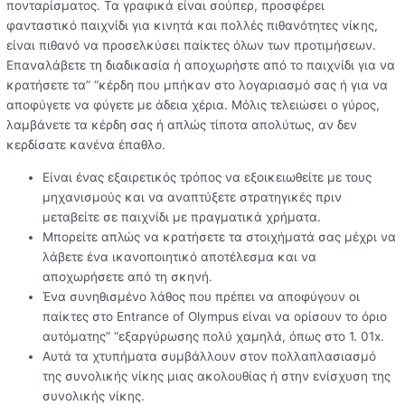
πονταρίσματος. Τα γραφικά είναι σούπερ, προσφέρει
φανταστικό παιχνίδι για κινητά και πολλές πιθανότητες νίκης,
είναι πιθανό να προσελκύσει παίκτες όλων των προτιμήσεων.
Επαναλάβετε τη διαδικασία ή αποχωρήστε από το παιχνίδι για να
κρατήσετε τα” “κέρδη που μπήκαν στο λογαριασμό σας ή για να
αποφύγετε να φύγετε με άδεια χέρια. Μόλις τελειώσει ο γύρος,
λαμβάνετε τα κέρδη σας ή απλώς τίποτα απολύτως, αν δεν
κερδίσατε κανένα έπαθλο.
Είναι ένας εξαιρετικός τρόπος να εξοικειωθείτε με τους
μηχανισμούς και να αναπτύξετε στρατηγικές πριν
μεταβείτε σε παιχνίδι με πραγματικά χρήματα.
Μπορείτε απλώς να κρατήσετε τα στοιχήματά σας μέχρι να
λάβετε ένα ικανοποιητικό αποτέλεσμα και να
αποχωρήσετε από τη σκηνή.
Ένα συνηθισμένο λάθος που πρέπει να αποφύγουν οι
παίκτες στο Entrance of Olympus είναι να ορίσουν το όριο
αυτόματης” “εξαργύρωσης πολύ χαμηλά, όπως στο 1. 01x.
Αυτά τα χτυπήματα συμβάλλουν στον πολλαπλασιασμό
της συνολικής νίκης μιας ακολουθίας ή στην ενίσχυση της
συνολικής νίκης.