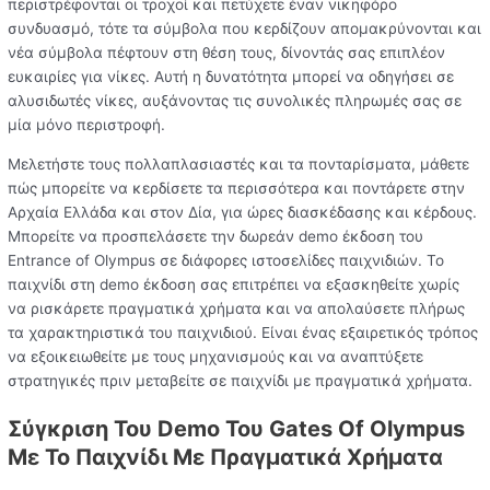
περιστρέφονται οι τροχοί και πετύχετε έναν νικηφόρο
συνδυασμό, τότε τα σύμβολα που κερδίζουν απομακρύνονται και
νέα σύμβολα πέφτουν στη θέση τους, δίνοντάς σας επιπλέον
ευκαιρίες για νίκες. Αυτή η δυνατότητα μπορεί να οδηγήσει σε
αλυσιδωτές νίκες, αυξάνοντας τις συνολικές πληρωμές σας σε
μία μόνο περιστροφή.
Μελετήστε τους πολλαπλασιαστές και τα πονταρίσματα, μάθετε
πώς μπορείτε να κερδίσετε τα περισσότερα και ποντάρετε στην
Αρχαία Ελλάδα και στον Δία, για ώρες διασκέδασης και κέρδους.
Μπορείτε να προσπελάσετε την δωρεάν demo έκδοση του
Entrance of Olympus σε διάφορες ιστοσελίδες παιχνιδιών. Το
παιχνίδι στη demo έκδοση σας επιτρέπει να εξασκηθείτε χωρίς
να ρισκάρετε πραγματικά χρήματα και να απολαύσετε πλήρως
τα χαρακτηριστικά του παιχνιδιού. Είναι ένας εξαιρετικός τρόπος
να εξοικειωθείτε με τους μηχανισμούς και να αναπτύξετε
στρατηγικές πριν μεταβείτε σε παιχνίδι με πραγματικά χρήματα.
Σύγκριση Του Demo Του Gates Of Olympus
Με Το Παιχνίδι Με Πραγματικά Χρήματα