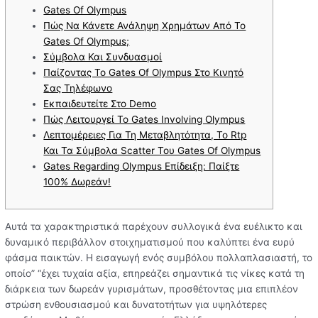
Gates Of Olympus
Πώς Να Κάνετε Ανάληψη Χρημάτων Από Το
Gates Of Olympus;
Σύμβολα Και Συνδυασμοί
Παίζοντας Το Gates Of Olympus Στο Κινητό
Σας Τηλέφωνο
Εκπαιδευτείτε Στο Demo
Πώς Λειτουργεί Το Gates Involving Olympus
Λεπτομέρειες Για Τη Μεταβλητότητα, Το Rtp
Και Τα Σύμβολα Scatter Του Gates Of Olympus
Gates Regarding Olympus Επίδειξη: Παίξτε
100% Δωρεάν!
Αυτά τα χαρακτηριστικά παρέχουν συλλογικά ένα ευέλικτο και
δυναμικό περιβάλλον στοιχηματισμού που καλύπτει ένα ευρύ
φάσμα παικτών. Η εισαγωγή ενός συμβόλου πολλαπλασιαστή, το
οποίο” “έχει τυχαία αξία, επηρεάζει σημαντικά τις νίκες κατά τη
διάρκεια των δωρεάν γυρισμάτων, προσθέτοντας μια επιπλέον
στρώση ενθουσιασμού και δυνατοτήτων για υψηλότερες