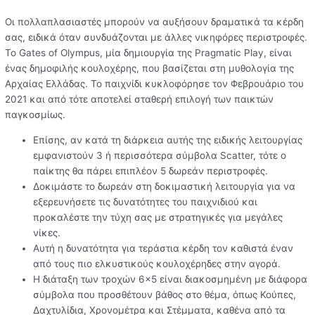
Οι πολλαπλασιαστές μπορούν να αυξήσουν δραματικά τα κέρδη
σας, ειδικά όταν συνδυάζονται με άλλες νικηφόρες περιστροφές.
Το Gates of Olympus, μία δημιουργία της Pragmatic Play, είναι
ένας δημοφιλής κουλοχέρης, που βασίζεται στη μυθολογία της
Αρχαίας Ελλάδας. Το παιχνίδι κυκλοφόρησε τον Φεβρουάριο του
2021 και από τότε αποτελεί σταθερή επιλογή των παικτών
παγκοσμίως.
Επίσης, αν κατά τη διάρκεια αυτής της ειδικής λειτουργίας
εμφανιστούν 3 ή περισσότερα σύμβολα Scatter, τότε ο
παίκτης θα πάρει επιπλέον 5 δωρεάν περιστροφές.
Δοκιμάστε το δωρεάν στη δοκιμαστική λειτουργία για να
εξερευνήσετε τις δυνατότητες του παιχνιδιού και
προκαλέστε την τύχη σας με στρατηγικές για μεγάλες
νίκες.
Αυτή η δυνατότητα για τεράστια κέρδη τον καθιστά έναν
από τους πιο ελκυστικούς κουλοχέρηδες στην αγορά.
Η διάταξη των τροχών 6×5 είναι διακοσμημένη με διάφορα
σύμβολα που προσθέτουν βάθος στο θέμα, όπως Κούπες,
Δαχτυλίδια, Χρονομέτρα και Στέμματα, καθένα από τα