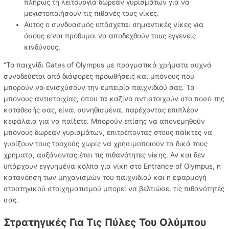
πλήρως τη λειτουργία δωρεάν γυρισμάτων για να
μεγιστοποιήσουν τις πιθανές τους νίκες.
Αυτός ο συνδυασμός υπόσχεται σημαντικές νίκες για
όσους είναι πρόθυμοι να αποδεχθούν τους εγγενείς
κινδύνους.
“Το παιχνίδι Gates of Olympus με πραγματικά χρήματα συχνά
συνοδεύεται από διάφορες προωθήσεις και μπόνους που
μπορούν να ενισχύσουν την εμπειρία παιχνιδιού σας. Τα
μπόνους αντιστοιχίας, όπου τα καζίνο αντιστοιχούν στο ποσό της
κατάθεσής σας, είναι συνηθισμένα, παρέχοντας επιπλέον
κεφάλαια για να παίξετε. Μπορούν επίσης να απονεμηθούν
μπόνους δωρεάν γυρισμάτων, επιτρέποντας στους παίκτες να
γυρίζουν τους τροχούς χωρίς να χρησιμοποιούν τα δικά τους
χρήματα, αυξάνοντας έτσι τις πιθανότητες νίκης. Αν και δεν
υπάρχουν εγγυημένα κόλπα για νίκη στο Entrance of Olympus, η
κατανόηση των μηχανισμών του παιχνιδιού και η εφαρμογή
στρατηγικού στοιχηματισμού μπορεί να βελτιώσει τις πιθανότητές
σας.
Στρατηγικές Για Τις Πύλες Του Ολύμπου