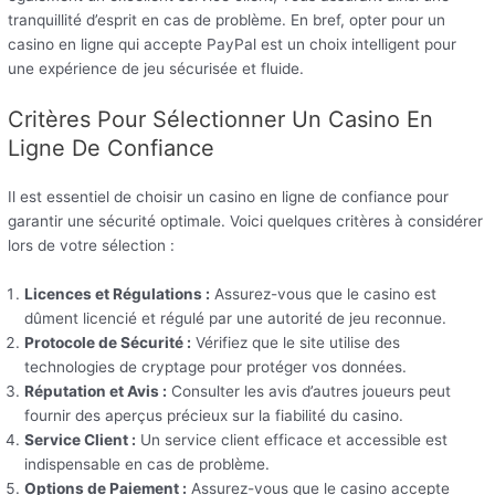
tranquillité d’esprit en cas de problème. En bref, opter pour un
casino en ligne qui accepte PayPal est un choix intelligent pour
une expérience de jeu sécurisée et fluide.
Critères Pour Sélectionner Un Casino En
Ligne De Confiance
Il est essentiel de choisir un casino en ligne de confiance pour
garantir une sécurité optimale. Voici quelques critères à considérer
lors de votre sélection :
Licences et Régulations :
Assurez-vous que le casino est
dûment licencié et régulé par une autorité de jeu reconnue.
Protocole de Sécurité :
Vérifiez que le site utilise des
technologies de cryptage pour protéger vos données.
Réputation et Avis :
Consulter les avis d’autres joueurs peut
fournir des aperçus précieux sur la fiabilité du casino.
Service Client :
Un service client efficace et accessible est
indispensable en cas de problème.
Options de Paiement :
Assurez-vous que le casino accepte