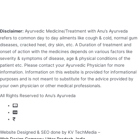
Disclaimer:
Ayurvedic Medicine/Treatment with Anu’s Ayurveda
refers to common day to day ailments like cough & cold, normal gum
diseases, cracked heel, dry skin, etc. A Duration of treatment and
onset of action with the medicines depends on various factors like
severity & symptoms of disease, age & physical conditions of the
patient etc. Please contact your Ayurvedic Physician for more
information. Information on this website is provided for informational
purposes and is not meant to substitute for the advice provided by
your own physician or other medical professionals.
All Rights Reserved to Anu’s Ayurveda
Website Designed & SEO done by KV TechMedia –