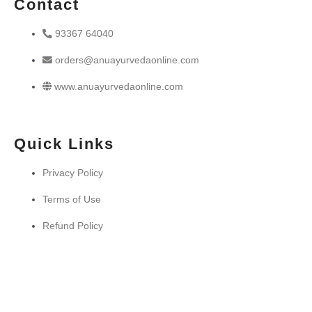
Contact
93367 64040
orders@anuayurvedaonline.com
www.anuayurvedaonline.com
Quick Links
Privacy Policy
Terms of Use
Refund Policy