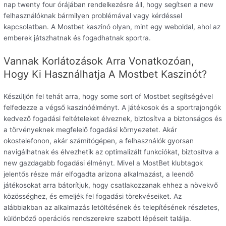
nap twenty four órájában rendelkezésre áll, hogy segítsen a new
felhasználóknak bármilyen problémával vagy kérdéssel
kapcsolatban. A Mostbet kaszinó olyan, mint egy weboldal, ahol az
emberek játszhatnak és fogadhatnak sportra.
Vannak Korlátozások Arra Vonatkozóan,
Hogy Ki Használhatja A Mostbet Kaszinót?
Készüljön fel tehát arra, hogy some sort of Mostbet segítségével
felfedezze a végső kaszinóélményt. A játékosok és a sportrajongók
kedvező fogadási feltételeket élveznek, biztosítva a biztonságos és
a törvényeknek megfelelő fogadási környezetet. Akár
okostelefonon, akár számítógépen, a felhasználók gyorsan
navigálhatnak és élvezhetik az optimalizált funkciókat, biztosítva a
new gazdagabb fogadási élményt. Mivel a MostBet klubtagok
jelentős része már elfogadta arizona alkalmazást, a leendő
játékosokat arra bátorítjuk, hogy csatlakozzanak ehhez a növekvő
közösséghez, és emeljék fel fogadási törekvéseiket. Az
alábbiakban az alkalmazás letöltésének és telepítésének részletes,
különböző operációs rendszerekre szabott lépéseit találja.