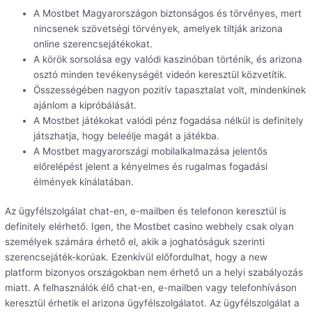
A Mostbet Magyarországon biztonságos és törvényes, mert
nincsenek szövetségi törvények, amelyek tiltják arizona
online szerencsejátékokat.
A körök sorsolása egy valódi kaszinóban történik, és arizona
osztó minden tevékenységét videón keresztül közvetítik.
Összességében nagyon pozitív tapasztalat volt, mindenkinek
ajánlom a kipróbálását.
A Mostbet játékokat valódi pénz fogadása nélkül is definitely
játszhatja, hogy beleélje magát a játékba.
A Mostbet magyarországi mobilalkalmazása jelentős
előrelépést jelent a kényelmes és rugalmas fogadási
élmények kínálatában.
Az ügyfélszolgálat chat-en, e-mailben és telefonon keresztül is
definitely elérhető. Igen, the Mostbet сasino webhely csak olyan
személyek számára érhető el, akik a joghatóságuk szerinti
szerencsejáték-korúak. Ezenkívül előfordulhat, hogy a new
platform bizonyos országokban nem érhető un a helyi szabályozás
miatt. A felhasználók élő chat-en, e-mailben vagy telefonhíváson
keresztül érhetik el arizona ügyfélszolgálatot. Az ügyfélszolgálat a