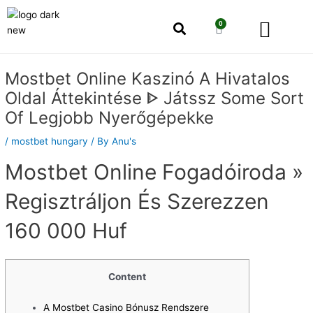
Skip
Men
to
0
Cart
content
Our Story
Shop by Category
Shop by Concern
Post
Mostbet Online Kaszinó A Hivatalos
navigation
Oldal Áttekintése ᐈ Játssz Some Sort
Of Legjobb Nyerőgépekke
/
mostbet hungary
/ By
Anu's
Mostbet Online Fogadóiroda »
Regisztráljon És Szerezzen
160 000 Huf
Content
А Моstbеt Саsіnо Bónusz Rеndszеrе