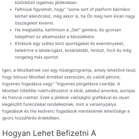
különböző izgalmas játékokban.
Felhívjuk figyelmét, hogy” “some sort of platform bármikor
kérhet ellenőrzést, még akkor is, ha Ön még nem kíván nagy
összegeket kivenni.
Ha megtalálta, kattintson a „Get” gombra, és gyorsan
telepítheti az alkalmazást a készülékére.
Kínálunk egy széles körű sportágakat és eseményeket,
beleértve a labdarúgást, kosárlabdát, teniszt, focit és még
rengeteg más sportot.
Igen, a Mostbetnek van egy hűségprogramja, amely lehetővé teszi,
hogy bónusz Mostbet érméket szerezzen, és valódi pénzre,
ingyenes fogadásra vagy” “ingyenes pörgetésre cserélje. A
Mostbet többféle rulettváltozatot is kínál, például amerikai, európai
és francia rulettet. Ezek a játékok valósághű grafikával és olyan
kiegészítő funkciókkal rendelkeznek, mint a versenypálya
fogadások és the kedvenc fogadások mentésének lehetősége a
gyors hozzáférés érdekében.
Hogyan Lehet Befizetni A