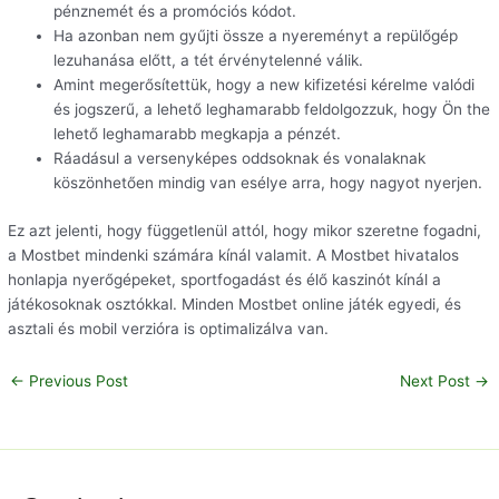
pénznemét és a promóciós kódot.
Ha azonban nem gyűjti össze a nyereményt a repülőgép
lezuhanása előtt, a tét érvénytelenné válik.
Amint megerősítettük, hogy a new kifizetési kérelme valódi
és jogszerű, a lehető leghamarabb feldolgozzuk, hogy Ön the
lehető leghamarabb megkapja a pénzét.
Ráadásul a versenyképes oddsoknak és vonalaknak
köszönhetően mindig van esélye arra, hogy nagyot nyerjen.
Ez azt jelenti, hogy függetlenül attól, hogy mikor szeretne fogadni,
a Mostbet mindenki számára kínál valamit. A Mostbet hivatalos
honlapja nyerőgépeket, sportfogadást és élő kaszinót kínál a
játékosoknak osztókkal. Minden Mostbet online játék egyedi, és
asztali és mobil verzióra is optimalizálva van.
←
Previous Post
Next Post
→