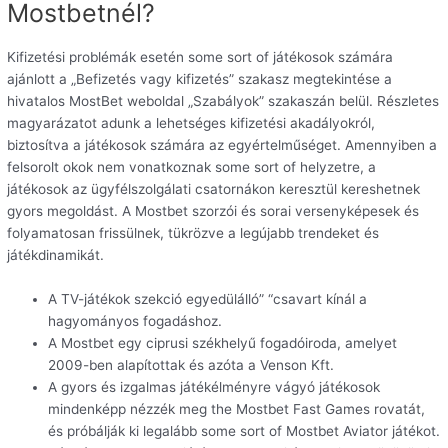
Mostbetnél?
Kifizetési problémák esetén some sort of játékosok számára
ajánlott a „Befizetés vagy kifizetés” szakasz megtekintése a
hivatalos MostBet weboldal „Szabályok” szakaszán belül. Részletes
magyarázatot adunk a lehetséges kifizetési akadályokról,
biztosítva a játékosok számára az egyértelműséget. Amennyiben a
felsorolt okok nem vonatkoznak some sort of helyzetre, a
játékosok az ügyfélszolgálati csatornákon keresztül kereshetnek
gyors megoldást. A Mostbet szorzói és sorai versenyképesek és
folyamatosan frissülnek, tükrözve a legújabb trendeket és
játékdinamikát.
A TV-játékok szekció egyedülálló” “csavart kínál a
hagyományos fogadáshoz.
A Mostbet egy ciprusi székhelyű fogadóiroda, amelyet
2009-ben alapítottak és azóta a Venson Kft.
A gyors és izgalmas játékélményre vágyó játékosok
mindenképp nézzék meg the Mostbet Fast Games rovatát,
és próbálják ki legalább some sort of Mostbet Aviator játékot.