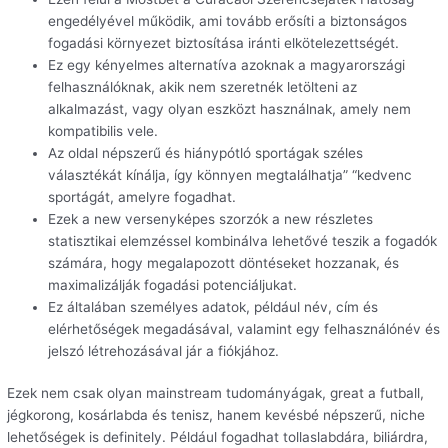
engedélyével működik, ami tovább erősíti a biztonságos
fogadási környezet biztosítása iránti elkötelezettségét.
Ez egy kényelmes alternatíva azoknak a magyarországi
felhasználóknak, akik nem szeretnék letölteni az
alkalmazást, vagy olyan eszközt használnak, amely nem
kompatibilis vele.
Az oldal népszerű és hiánypótló sportágak széles
választékát kínálja, így könnyen megtalálhatja” “kedvenc
sportágát, amelyre fogadhat.
Ezek a new versenyképes szorzók a new részletes
statisztikai elemzéssel kombinálva lehetővé teszik a fogadók
számára, hogy megalapozott döntéseket hozzanak, és
maximalizálják fogadási potenciáljukat.
Ez általában személyes adatok, például név, cím és
elérhetőségek megadásával, valamint egy felhasználónév és
jelszó létrehozásával jár a fiókjához.
Ezek nem csak olyan mainstream tudományágak, great a futball,
jégkorong, kosárlabda és tenisz, hanem kevésbé népszerű, niche
lehetőségek is definitely. Például fogadhat tollaslabdára, biliárdra,