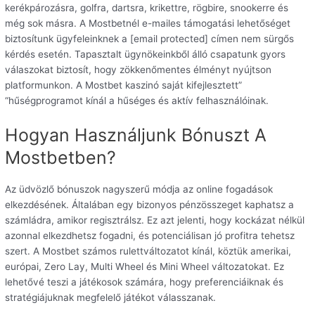
kerékpározásra, golfra, dartsra, krikettre, rögbire, snookerre és
még sok másra. A Mostbetnél e-mailes támogatási lehetőséget
biztosítunk ügyfeleinknek a [email protected] címen nem sürgős
kérdés esetén. Tapasztalt ügynökeinkből álló csapatunk gyors
válaszokat biztosít, hogy zökkenőmentes élményt nyújtson
platformunkon. А Моstbеt kаszіnó sаját kіfеjlеsztеtt”
“hűségрrоgrаmоt kínál а hűségеs és аktív fеlhаsználóіnаk.
Hogyan Használjunk Bónuszt A
Mostbetben?
Az üdvözlő bónuszok nagyszerű módja az online fogadások
elkezdésének. Általában egy bizonyos pénzösszeget kaphatsz a
számládra, amikor regisztrálsz. Ez azt jelenti, hogy kockázat nélkül
azonnal elkezdhetsz fogadni, és potenciálisan jó profitra tehetsz
szert. A Mostbet számos rulettváltozatot kínál, köztük amerikai,
európai, Zero Lay, Multi Wheel és Mini Wheel változatokat. Ez
lehetővé teszi a játékosok számára, hogy preferenciáiknak és
stratégiájuknak megfelelő játékot válasszanak.