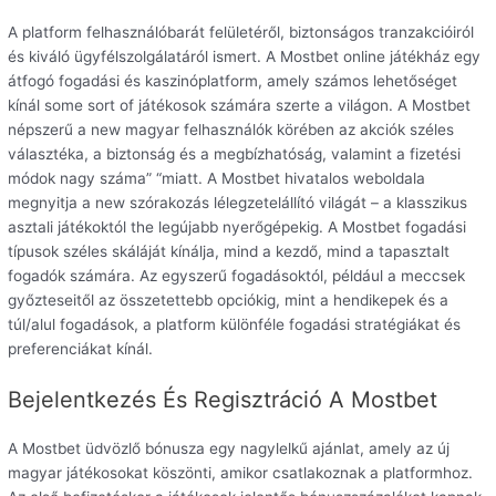
A platform felhasználóbarát felületéről, biztonságos tranzakcióiról
és kiváló ügyfélszolgálatáról ismert. A Mostbet online játékház egy
átfogó fogadási és kaszinóplatform, amely számos lehetőséget
kínál some sort of játékosok számára szerte a világon. A Mostbet
népszerű a new magyar felhasználók körében az akciók széles
választéka, a biztonság és a megbízhatóság, valamint a fizetési
módok nagy száma” “miatt. A Mostbet hivatalos weboldala
megnyitja a new szórakozás lélegzetelállító világát – a klasszikus
asztali játékoktól the legújabb nyerőgépekig. A Mostbet fogadási
típusok széles skáláját kínálja, mind a kezdő, mind a tapasztalt
fogadók számára. Az egyszerű fogadásoktól, például a meccsek
győzteseitől az összetettebb opciókig, mint a hendikepek és a
túl/alul fogadások, a platform különféle fogadási stratégiákat és
preferenciákat kínál.
Bejelentkezés És Regisztráció A Mostbet
A Mostbet üdvözlő bónusza egy nagylelkű ajánlat, amely az új
magyar játékosokat köszönti, amikor csatlakoznak a platformhoz.