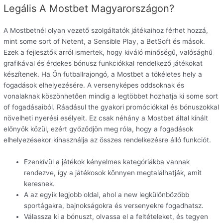
Legális A Mostbet Magyarországon?
A Mostbetnél olyan vezető szolgáltatók játékaihoz férhet hozzá,
mint some sort of Netent, a Sensible Play, a BetSoft és mások.
Ezek a fejlesztők arról ismertek, hogy kiváló minőségű, valósághű
grafikával és érdekes bónusz funkciókkal rendelkező játékokat
készítenek. Ha Ön futballrajongó, a Mostbet a tökéletes hely a
fogadások elhelyezésére. A versenyképes oddsoknak és
vonalaknak köszönhetően mindig a legtöbbet hozhatja ki some sort
of fogadásaiból. Ráadásul the gyakori promóciókkal és bónuszokkal
növelheti nyerési esélyeit. Ez csak néhány a Mostbet által kínált
előnyök közül, ezért győződjön meg róla, hogy a fogadások
elhelyezésekor kihasználja az összes rendelkezésre álló funkciót.
Ezenkívül a játékok kényelmes kategóriákba vannak
rendezve, így a játékosok könnyen megtalálhatják, amit
keresnek.
A az egyik legjobb oldal, ahol a new legkülönbözőbb
sportágakra, bajnokságokra és versenyekre fogadhatsz.
Válassza ki a bónuszt, olvassa el a feltételeket, és tegyen