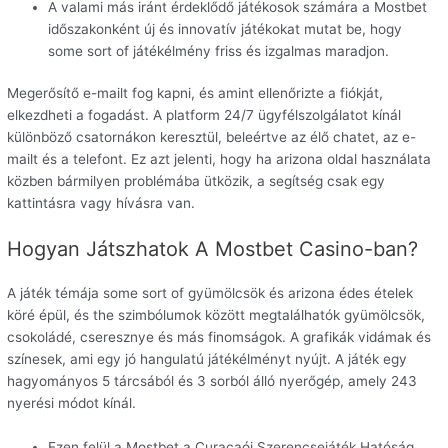
A valami más iránt érdeklődő játékosok számára a Mostbet
időszakonként új és innovatív játékokat mutat be, hogy
some sort of játékélmény friss és izgalmas maradjon.
Megerősítő e-mailt fog kapni, és amint ellenőrizte a fiókját,
elkezdheti a fogadást. A platform 24/7 ügyfélszolgálatot kínál
különböző csatornákon keresztül, beleértve az élő chatet, az e-
mailt és a telefont. Ez azt jelenti, hogy ha arizona oldal használata
közben bármilyen problémába ütközik, a segítség csak egy
kattintásra vagy hívásra van.
Hogyan Játszhatok A Mostbet Casino-ban?
A játék témája some sort of gyümölcsök és arizona édes ételek
köré épül, és the szimbólumok között megtalálhatók gyümölcsök,
csokoládé, cseresznye és más finomságok. A grafikák vidámak és
színesek, ami egy jó hangulatú játékélményt nyújt. A játék egy
hagyományos 5 tárcsából és 3 sorból álló nyerőgép, amely 243
nyerési módot kínál.
Ezen felül a Mostbet a Curacaói Szerencsejáték Hatóság