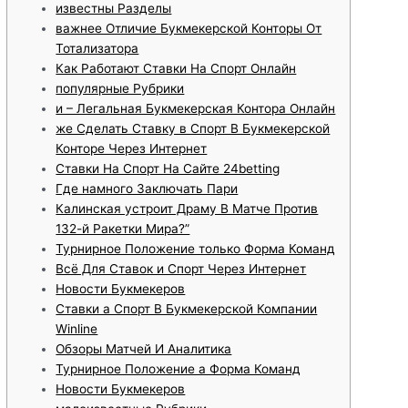
известны Разделы
важнее Отличие Букмекерской Конторы От
Тотализатора
Как Работают Ставки На Спорт Онлайн
популярные Рубрики
и – Легальная Букмекерская Контора Онлайн
же Сделать Ставку в Спорт В Букмекерской
Конторе Через Интернет
Ставки На Спорт На Сайте 24betting
Где намного Заключать Пари
Калинская устроит Драму В Матче Против
132-й Ракетки Мира?”
Турнирное Положение только Форма Команд
Всё Для Ставок и Спорт Через Интернет
Новости Букмекеров
Ставки а Спорт В Букмекерской Компании
Winline
Обзоры Матчей И Аналитика
Турнирное Положение а Форма Команд
Новости Букмекеров