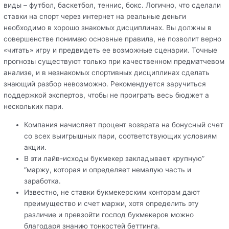
виды – футбол, баскетбол, теннис, бокс. Логично, что сделали
ставки на спорт через интернет на реальные деньги
необходимо в хорошо знакомых дисциплинах. Вы должны в
совершенстве понимаю основные правила, не позволит верно
«читать» игру и предвидеть ее возможные сценарии. Точные
прогнозы существуют только при качественном предматчевом
анализе, и в незнакомых спортивных дисциплинах сделать
знающий разбор невозможно. Рекомендуется заручиться
поддержкой экспертов, чтобы не проиграть весь бюджет а
нескольких пари.
Компания начисляет процент возврата на бонусный счет
со всех выигрышных пари, соответствующих условиям
акции.
В эти лайв-исходы букмекер закладывает крупную”
“маржу, которая и определяет немалую часть и
заработка.
Известно, не ставки букмекерским конторам дают
преимущество и счет маржи, хотя определить эту
различие и превзойти господ букмекеров можно
благодаря знанию тонкостей беттинга.