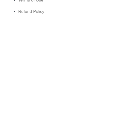
Terms of Use
Refund Policy