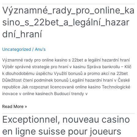
Významné_rady_pro_online_ka
Významné_rady_pro_online_kasino_s_22bet_a_legální_hazardní_hraní
sino_s_22bet_a_legální_hazar
dní_hraní
Uncategorized
/
Anu's
Významné rady pro online kasino s 22bet a legální hazardní hraní
Výběr správné strategie pro hraní v kasinu Správa bankrollu – Klíč
k dlouhodobému úspěchu Využití bonusů a promo akcí na 22bet
Důležitost čtení podmínek bonusů Legální hazardní hraní v České
republice Jak rozpoznat licencované online kasino Technologické
inovace v online kasinech Budoucí trendy v
Read More »
Exceptionnel, nouveau casino
Exceptionnel,
nouveau
en ligne suisse pour joueurs
casino
en