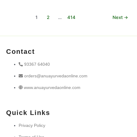
1
2
…
414
Next
→
Contact
93367 64040
orders@anuayurvedaonline.com
www.anuayurvedaonline.com
Quick Links
Privacy Policy