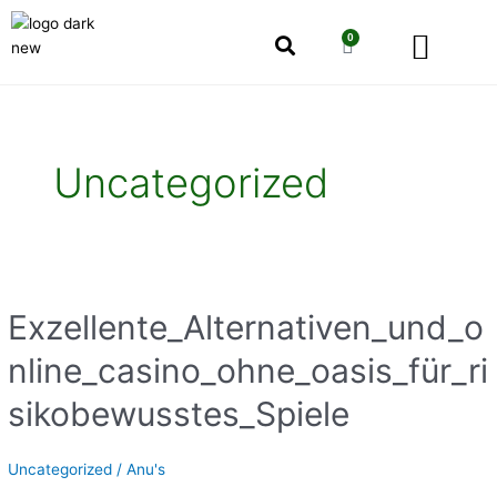
Skip
Men
to
0
Cart
content
Our Story
Shop by Category
Shop by Concern
Post
pagination
Uncategorized
Exzellente_Alternativen_und_o
Exzellente_Alternativen_und_online_casino_ohne_oasis_für_risikobew
nline_casino_ohne_oasis_für_ri
sikobewusstes_Spiele
Uncategorized
/
Anu's