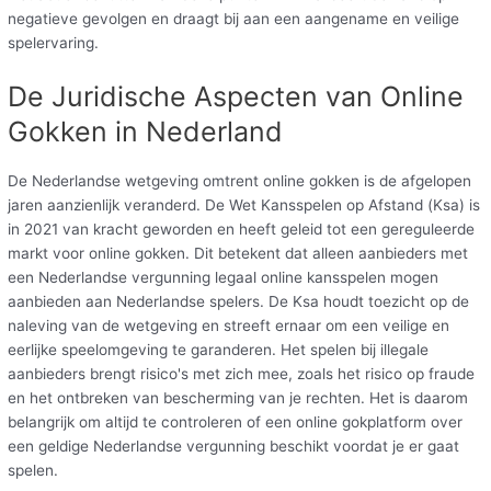
negatieve gevolgen en draagt bij aan een aangename en veilige
spelervaring.
De Juridische Aspecten van Online
Gokken in Nederland
De Nederlandse wetgeving omtrent online gokken is de afgelopen
jaren aanzienlijk veranderd. De Wet Kansspelen op Afstand (Ksa) is
in 2021 van kracht geworden en heeft geleid tot een gereguleerde
markt voor online gokken. Dit betekent dat alleen aanbieders met
een Nederlandse vergunning legaal online kansspelen mogen
aanbieden aan Nederlandse spelers. De Ksa houdt toezicht op de
naleving van de wetgeving en streeft ernaar om een veilige en
eerlijke speelomgeving te garanderen. Het spelen bij illegale
aanbieders brengt risico's met zich mee, zoals het risico op fraude
en het ontbreken van bescherming van je rechten. Het is daarom
belangrijk om altijd te controleren of een online gokplatform over
een geldige Nederlandse vergunning beschikt voordat je er gaat
spelen.