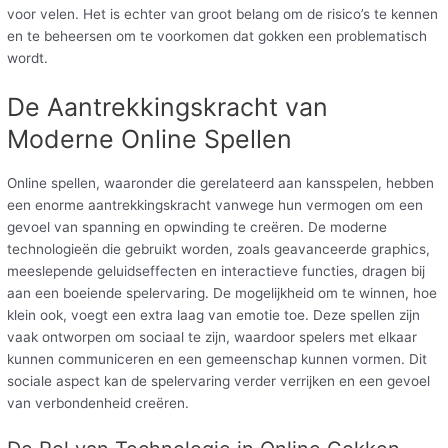
voor velen. Het is echter van groot belang om de risico’s te kennen
en te beheersen om te voorkomen dat gokken een problematisch
wordt.
De Aantrekkingskracht van
Moderne Online Spellen
Online spellen, waaronder die gerelateerd aan kansspelen, hebben
een enorme aantrekkingskracht vanwege hun vermogen om een
gevoel van spanning en opwinding te creëren. De moderne
technologieën die gebruikt worden, zoals geavanceerde graphics,
meeslepende geluidseffecten en interactieve functies, dragen bij
aan een boeiende spelervaring. De mogelijkheid om te winnen, hoe
klein ook, voegt een extra laag van emotie toe. Deze spellen zijn
vaak ontworpen om sociaal te zijn, waardoor spelers met elkaar
kunnen communiceren en een gemeenschap kunnen vormen. Dit
sociale aspect kan de spelervaring verder verrijken en een gevoel
van verbondenheid creëren.