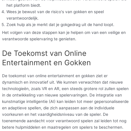
het platform biedt.
Wees je bewust van de risico's van gokken en speel
verantwoordelijk.
Zoek hulp als je merkt dat je gokgedrag uit de hand loopt.
Het volgen van deze stappen kan je helpen om van een veilige en
verantwoorde spelervaring te genieten.
De Toekomst van Online
Entertainment en Gokken
De toekomst van online entertainment en gokken ziet er
dynamisch en innovatief uit. We kunnen verwachten dat nieuwe
technologieën, zoals VR en AR, een steeds grotere rol zullen spelen
in de ontwikkeling van nieuwe spelervaringen. De integratie van
kunstmatige intelligentie (AI) kan leiden tot meer gepersonaliseerde
en adaptieve spellen, die zich aanpassen aan de individuele
voorkeuren en het vaardigheidsniveau van de speler. De
toenemende aandacht voor verantwoord spelen zal leiden tot nog
betere hulpmiddelen en maatregelen om spelers te beschermen.