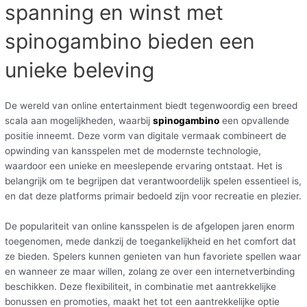
spanning en winst met
spinogambino bieden een
unieke beleving
De wereld van online entertainment biedt tegenwoordig een breed
scala aan mogelijkheden, waarbij
spinogambino
een opvallende
positie inneemt. Deze vorm van digitale vermaak combineert de
opwinding van kansspelen met de modernste technologie,
waardoor een unieke en meeslepende ervaring ontstaat. Het is
belangrijk om te begrijpen dat verantwoordelijk spelen essentieel is,
en dat deze platforms primair bedoeld zijn voor recreatie en plezier.
De populariteit van online kansspelen is de afgelopen jaren enorm
toegenomen, mede dankzij de toegankelijkheid en het comfort dat
ze bieden. Spelers kunnen genieten van hun favoriete spellen waar
en wanneer ze maar willen, zolang ze over een internetverbinding
beschikken. Deze flexibiliteit, in combinatie met aantrekkelijke
bonussen en promoties, maakt het tot een aantrekkelijke optie