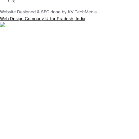
Website Designed & SEO done by KV TechMedia –
Web Design Company Uttar Pradesh, India