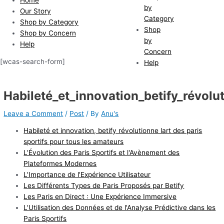
by
Our Story
Category
Shop by Category
Shop
Shop by Concern
by
Help
Concern
[wcas-search-form]
Help
Habileté_et_innovation_betify_révolu
Leave a Comment
/
Post
/ By
Anu's
Habileté et innovation, betify révolutionne lart des paris
sportifs pour tous les amateurs
L'Évolution des Paris Sportifs et l'Avènement des
Plateformes Modernes
L'Importance de l'Expérience Utilisateur
Les Différents Types de Paris Proposés par Betify
Les Paris en Direct : Une Expérience Immersive
L'Utilisation des Données et de l'Analyse Prédictive dans les
Paris Sportifs