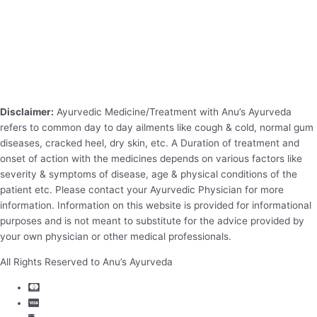
Disclaimer:
Ayurvedic Medicine/Treatment with Anu’s Ayurveda
refers to common day to day ailments like cough & cold, normal gum
diseases, cracked heel, dry skin, etc. A Duration of treatment and
onset of action with the medicines depends on various factors like
severity & symptoms of disease, age & physical conditions of the
patient etc. Please contact your Ayurvedic Physician for more
information. Information on this website is provided for informational
purposes and is not meant to substitute for the advice provided by
your own physician or other medical professionals.
All Rights Reserved to Anu’s Ayurveda