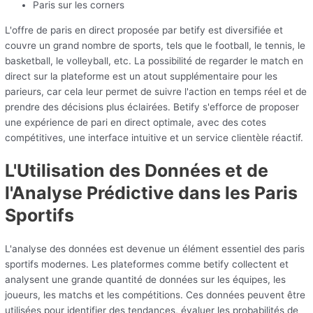
Paris sur les corners
L'offre de paris en direct proposée par betify est diversifiée et
couvre un grand nombre de sports, tels que le football, le tennis, le
basketball, le volleyball, etc. La possibilité de regarder le match en
direct sur la plateforme est un atout supplémentaire pour les
parieurs, car cela leur permet de suivre l'action en temps réel et de
prendre des décisions plus éclairées. Betify s'efforce de proposer
une expérience de pari en direct optimale, avec des cotes
compétitives, une interface intuitive et un service clientèle réactif.
L'Utilisation des Données et de
l'Analyse Prédictive dans les Paris
Sportifs
L'analyse des données est devenue un élément essentiel des paris
sportifs modernes. Les plateformes comme betify collectent et
analysent une grande quantité de données sur les équipes, les
joueurs, les matchs et les compétitions. Ces données peuvent être
utilisées pour identifier des tendances, évaluer les probabilités de