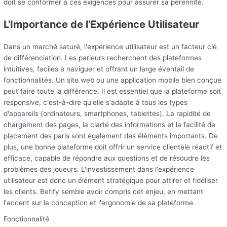
doit se conformer à ces exigences pour assurer sa pérennité.
L'Importance de l'Expérience Utilisateur
Dans un marché saturé, l'expérience utilisateur est un facteur clé
de différenciation. Les parieurs recherchent des plateformes
intuitives, faciles à naviguer et offrant un large éventail de
fonctionnalités. Un site web ou une application mobile bien conçue
peut faire toute la différence. Il est essentiel que la plateforme soit
responsive, c'est-à-dire qu'elle s'adapte à tous les types
d'appareils (ordinateurs, smartphones, tablettes). La rapidité de
chargement des pages, la clarté des informations et la facilité de
placement des paris sont également des éléments importants. De
plus, une bonne plateforme doit offrir un service clientèle réactif et
efficace, capable de répondre aux questions et de résoudre les
problèmes des joueurs. L'investissement dans l'expérience
utilisateur est donc un élément stratégique pour attirer et fidéliser
les clients. Betify semble avoir compris cet enjeu, en mettant
l'accent sur la conception et l'ergonomie de sa plateforme.
Fonctionnalité