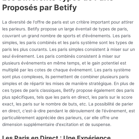
Proposés par Betify
La diversité de l'offre de paris est un critère important pour attirer
les parieurs. Betify propose un large éventail de types de paris,
couvrant un grand nombre de sports et d'événements. Les paris
simples, les paris combinés et les paris système sont les types de
paris les plus courants. Les paris simples consistent à miser sur un
seul événement. Les paris combinés consistent à miser sur
plusieurs événements en même temps, et le gain potentiel est
multiplié par les cotes de chaque événement. Les paris système
sont plus complexes, ils permettent de combiner plusieurs paris
simples et de répartir les mises de manière stratégique. En plus de
ces types de paris classiques, Betify propose également des paris
plus spécifiques, tels que les paris en direct, les paris sur le score
exact, les paris sur le nombre de buts, etc. La possibilité de parier
en direct, c'est-à-dire pendant le déroulement de l'événement, est
particulièrement appréciée des parieurs, car elle offre une
dimension supplémentaire d'excitation et de suspense.
Les Paris en Direct : Une Expérience