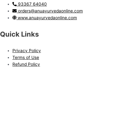
93367 64040
orders@anuayurvedaonline.com
www.anuayurvedaonline.com
Quick Links
Privacy Policy
Terms of Use
Refund Policy