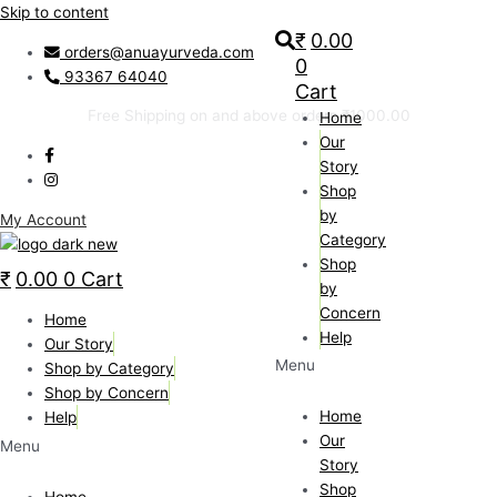
Skip to content
₹
0.00
orders@anuayurveda.com
0
93367 64040
Cart
Free Shipping on and above orders ₹1000.00
Home
Our
Story
Shop
by
My Account
Category
Shop
₹
0.00
0
Cart
by
Concern
Home
Help
Our Story
Menu
Shop by Category
Shop by Concern
Home
Help
Our
Menu
Story
Shop
Home