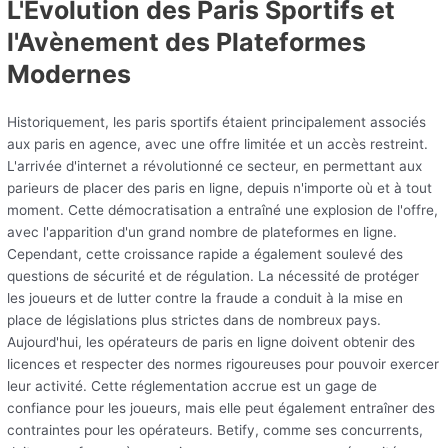
L'Évolution des Paris Sportifs et
l'Avènement des Plateformes
Modernes
Historiquement, les paris sportifs étaient principalement associés
aux paris en agence, avec une offre limitée et un accès restreint.
L'arrivée d'internet a révolutionné ce secteur, en permettant aux
parieurs de placer des paris en ligne, depuis n'importe où et à tout
moment. Cette démocratisation a entraîné une explosion de l'offre,
avec l'apparition d'un grand nombre de plateformes en ligne.
Cependant, cette croissance rapide a également soulevé des
questions de sécurité et de régulation. La nécessité de protéger
les joueurs et de lutter contre la fraude a conduit à la mise en
place de législations plus strictes dans de nombreux pays.
Aujourd'hui, les opérateurs de paris en ligne doivent obtenir des
licences et respecter des normes rigoureuses pour pouvoir exercer
leur activité. Cette réglementation accrue est un gage de
confiance pour les joueurs, mais elle peut également entraîner des
contraintes pour les opérateurs. Betify, comme ses concurrents,