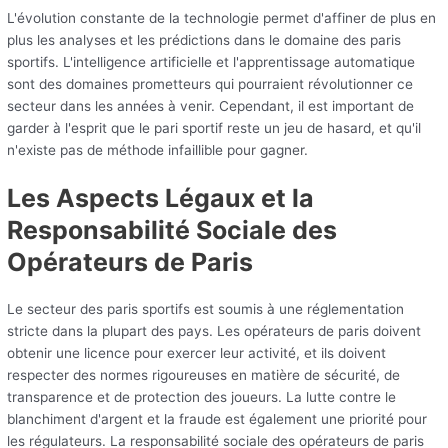
L'évolution constante de la technologie permet d'affiner de plus en
plus les analyses et les prédictions dans le domaine des paris
sportifs. L'intelligence artificielle et l'apprentissage automatique
sont des domaines prometteurs qui pourraient révolutionner ce
secteur dans les années à venir. Cependant, il est important de
garder à l'esprit que le pari sportif reste un jeu de hasard, et qu'il
n'existe pas de méthode infaillible pour gagner.
Les Aspects Légaux et la
Responsabilité Sociale des
Opérateurs de Paris
Le secteur des paris sportifs est soumis à une réglementation
stricte dans la plupart des pays. Les opérateurs de paris doivent
obtenir une licence pour exercer leur activité, et ils doivent
respecter des normes rigoureuses en matière de sécurité, de
transparence et de protection des joueurs. La lutte contre le
blanchiment d'argent et la fraude est également une priorité pour
les régulateurs. La responsabilité sociale des opérateurs de paris