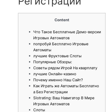
Регистрации
Content
Что Такое Бесплатные Демо-версии
Игровых Автоматов
попробуй Бесплатно Игровые
Автоматы
лучшие Фруктовые Слоты
Популярные Обзоры:
Советы рядом Игрой На кварплату
лучшие Онлайн-казино
Почему именно Наш Сайт?
Как Играть же Автоматы Бесплатно
а Без Регистрации
Slotrating: Ваш Навигатор В Мире
Игровых Автоматов
Слоты