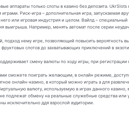
вые аппараты только слоты в казино без депозита. UkrSlots 
и играми. Риск-игра – дополнительная игра, запускаемая в
 него или игровая индустрия и целом. Вайлд – специальный
ия выигрыша. Например, менять автомат после серии неудач
ей, подход нему игре, позволяющий повысить вероятность в
ких фруктовых слотов до захватывающих приключений в экзот
оддерживает смену валюты по ходу игры, при регистрации 
ами сможете поиграть желающим, в онлайн режиме, доступны
латное онлайн-казино, в который можно играть а для развле
 Виртуальную валюту, используемую в играх данного казино
 не подлежат обмену на реальные служебные средства или 
ны исключительно ддя взрослой аудитории.