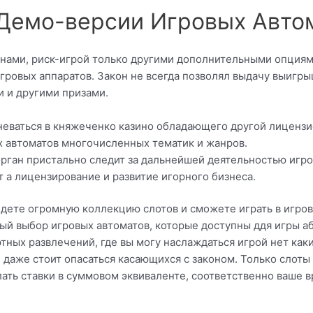
 Демо-версии Игровых Авто
нами, риск-игрой только другими дополнительными опциями
гровых аппаратов. Закон не всегда позволял выдачу выигр
 и другими призами.
неваться в княжеченко казино обладающего другой лицензи
 автоматов многочисленных тематик и жанров.
рган пристально следит за дальнейшей деятельностью игр
т а лицензирование и развитие игорного бизнеса.
айдете огромную коллекцию слотов и сможете играть в игро
ый выбор игровых автоматов, которые доступны ддя игры а
тных развлечений, где вы могу наслаждаться игрой нет как
е даже стоит опасаться касающихся с законом. Только слот
лать ставки в суммовом эквиваленте, соответственно ваш