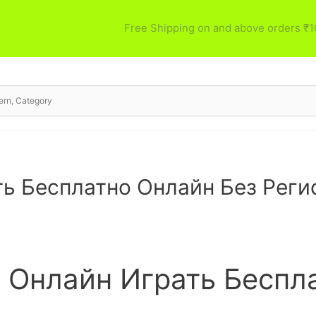
Free Shipping on and above orders ₹
ь Бесплатно Онлайн Без Реги
 Онлайн Играть Беспла