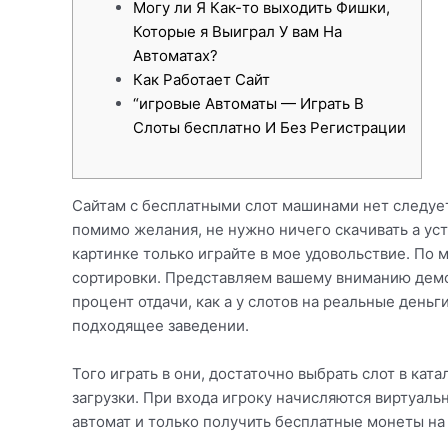
Могу ли Я Как-то выходить Фишки,
Которые я Выиграл У вам На
Автоматах?
Как Работает Сайт
“игровые Автоматы — Играть В
Слоты бесплатно И Без Регистрации
Сайтам с бесплатными слот машинами нет следует 
помимо желания, не нужно ничего скачивать а уст
картинке только играйте в мое удовольствие. По 
сортировки. Представляем вашему вниманию демо-
процент отдачи, как а у слотов на реальные ден
подходящее заведении.
Того играть в они, достаточно выбрать слот в ка
загрузки. При входа игроку начисляются виртуал
автомат и только получить бесплатные монеты на 