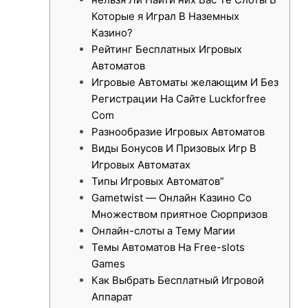
Которые я Играл В Наземных
Казино?
Рейтинг Бесплатных Игровых
Автоматов
Игровые Автоматы желающим И Без
Регистрации На Сайте Luckforfree
Com
Разнообразие Игровых Автоматов
Виды Бонусов И Призовых Игр В
Игровых Автоматах
Типы Игровых Автоматов”
Gametwist — Онлайн Казино Со
Множеством приятное Сюрпризов
Онлайн-слоты а Тему Магии
Темы Автоматов На Free-slots
Games
Как Выбрать Бесплатный Игровой
Аппарат