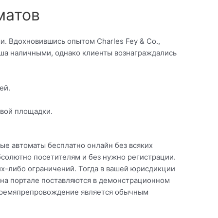
матов
. Вдохновившись опытом Charles Fey & Co.,
ыша наличными, однако клиенты вознаграждались
ей.
овой площадки.
вые автоматы бесплатно онлайн без всяких
бсолютно посетителям и без нужно регистрации.
их-либо ограничений. Тогда в вашей юрисдикции
ы на портале поставляются в демонстрационном
е времяпрепровождение является обычным