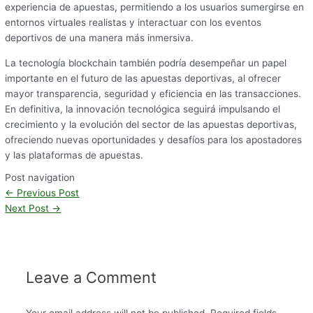
experiencia de apuestas, permitiendo a los usuarios sumergirse en
entornos virtuales realistas y interactuar con los eventos
deportivos de una manera más inmersiva.
La tecnología blockchain también podría desempeñar un papel
importante en el futuro de las apuestas deportivas, al ofrecer
mayor transparencia, seguridad y eficiencia en las transacciones.
En definitiva, la innovación tecnológica seguirá impulsando el
crecimiento y la evolución del sector de las apuestas deportivas,
ofreciendo nuevas oportunidades y desafíos para los apostadores
y las plataformas de apuestas.
Post navigation
←
Previous Post
Next Post
→
Leave a Comment
Your email address will not be published.
Required fields