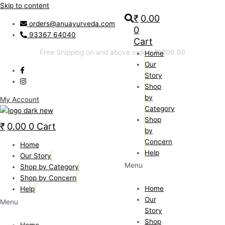
Skip to content
₹
0.00
orders@anuayurveda.com
0
93367 64040
Cart
Free Shipping on and above orders ₹1000.00
Home
Our
Story
Shop
by
My Account
Category
Shop
₹
0.00
0
Cart
by
Concern
Home
Help
Our Story
Menu
Shop by Category
Shop by Concern
Home
Help
Our
Menu
Story
Shop
Home