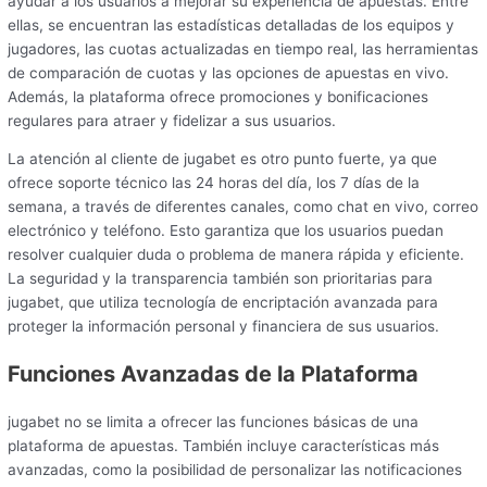
ayudar a los usuarios a mejorar su experiencia de apuestas. Entre
ellas, se encuentran las estadísticas detalladas de los equipos y
jugadores, las cuotas actualizadas en tiempo real, las herramientas
de comparación de cuotas y las opciones de apuestas en vivo.
Además, la plataforma ofrece promociones y bonificaciones
regulares para atraer y fidelizar a sus usuarios.
La atención al cliente de jugabet es otro punto fuerte, ya que
ofrece soporte técnico las 24 horas del día, los 7 días de la
semana, a través de diferentes canales, como chat en vivo, correo
electrónico y teléfono. Esto garantiza que los usuarios puedan
resolver cualquier duda o problema de manera rápida y eficiente.
La seguridad y la transparencia también son prioritarias para
jugabet, que utiliza tecnología de encriptación avanzada para
proteger la información personal y financiera de sus usuarios.
Funciones Avanzadas de la Plataforma
jugabet no se limita a ofrecer las funciones básicas de una
plataforma de apuestas. También incluye características más
avanzadas, como la posibilidad de personalizar las notificaciones