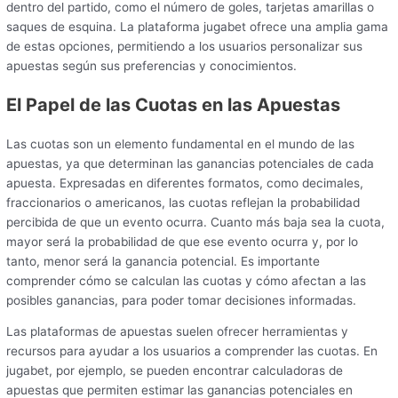
dentro del partido, como el número de goles, tarjetas amarillas o
saques de esquina. La plataforma jugabet ofrece una amplia gama
de estas opciones, permitiendo a los usuarios personalizar sus
apuestas según sus preferencias y conocimientos.
El Papel de las Cuotas en las Apuestas
Las cuotas son un elemento fundamental en el mundo de las
apuestas, ya que determinan las ganancias potenciales de cada
apuesta. Expresadas en diferentes formatos, como decimales,
fraccionarios o americanos, las cuotas reflejan la probabilidad
percibida de que un evento ocurra. Cuanto más baja sea la cuota,
mayor será la probabilidad de que ese evento ocurra y, por lo
tanto, menor será la ganancia potencial. Es importante
comprender cómo se calculan las cuotas y cómo afectan a las
posibles ganancias, para poder tomar decisiones informadas.
Las plataformas de apuestas suelen ofrecer herramientas y
recursos para ayudar a los usuarios a comprender las cuotas. En
jugabet, por ejemplo, se pueden encontrar calculadoras de
apuestas que permiten estimar las ganancias potenciales en