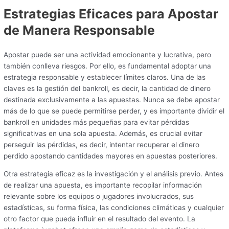
Estrategias Eficaces para Apostar
de Manera Responsable
Apostar puede ser una actividad emocionante y lucrativa, pero
también conlleva riesgos. Por ello, es fundamental adoptar una
estrategia responsable y establecer límites claros. Una de las
claves es la gestión del bankroll, es decir, la cantidad de dinero
destinada exclusivamente a las apuestas. Nunca se debe apostar
más de lo que se puede permitirse perder, y es importante dividir el
bankroll en unidades más pequeñas para evitar pérdidas
significativas en una sola apuesta. Además, es crucial evitar
perseguir las pérdidas, es decir, intentar recuperar el dinero
perdido apostando cantidades mayores en apuestas posteriores.
Otra estrategia eficaz es la investigación y el análisis previo. Antes
de realizar una apuesta, es importante recopilar información
relevante sobre los equipos o jugadores involucrados, sus
estadísticas, su forma física, las condiciones climáticas y cualquier
otro factor que pueda influir en el resultado del evento. La