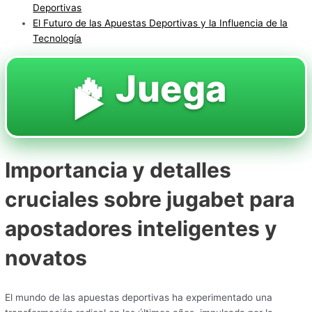
Deportivas
El Futuro de las Apuestas Deportivas y la Influencia de la
Tecnología
🔥 Juega
▶️
Importancia y detalles
cruciales sobre jugabet para
apostadores inteligentes y
novatos
El mundo de las apuestas deportivas ha experimentado una