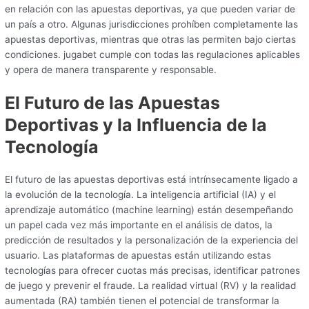
en relación con las apuestas deportivas, ya que pueden variar de
un país a otro. Algunas jurisdicciones prohíben completamente las
apuestas deportivas, mientras que otras las permiten bajo ciertas
condiciones. jugabet cumple con todas las regulaciones aplicables
y opera de manera transparente y responsable.
El Futuro de las Apuestas
Deportivas y la Influencia de la
Tecnología
El futuro de las apuestas deportivas está intrínsecamente ligado a
la evolución de la tecnología. La inteligencia artificial (IA) y el
aprendizaje automático (machine learning) están desempeñando
un papel cada vez más importante en el análisis de datos, la
predicción de resultados y la personalización de la experiencia del
usuario. Las plataformas de apuestas están utilizando estas
tecnologías para ofrecer cuotas más precisas, identificar patrones
de juego y prevenir el fraude. La realidad virtual (RV) y la realidad
aumentada (RA) también tienen el potencial de transformar la