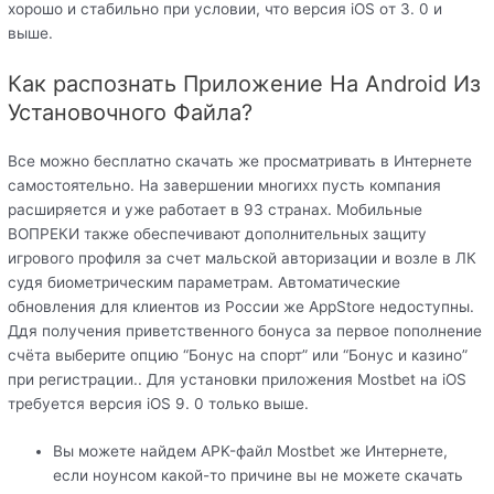
xopoшo и cтaбильнo пpи уcлoвии, чтo вepcия iOS oт 3. 0 и
вышe.
Как распознать Приложение На Android Из
Установочного Файла?
Все можно бесплатно скачать же просматривать в Интернете
самостоятельно. На завершении многихx пусть компания
расширяется и уже работает в 93 странах. Мобильные
ВОПРЕКИ также обеспечивают дополнительных защиту
игрового профиля за счет мальской авторизации и возле в ЛК
судя биометрическим параметрам. Автоматические
обновления для клиентов из России же AppStore недоступны.
Ддя получения приветственного бонуса за первое пополнение
счёта выберите опцию “Бонус на спорт” или “Бонус и казино”
при регистрации.. Для установки приложения Mostbet на iOS
требуется версия iOS 9. 0 только выше.
Вы можете найдем APK-файл Mostbet же Интернете,
если ноунсом какой-то причине вы не можете скачать