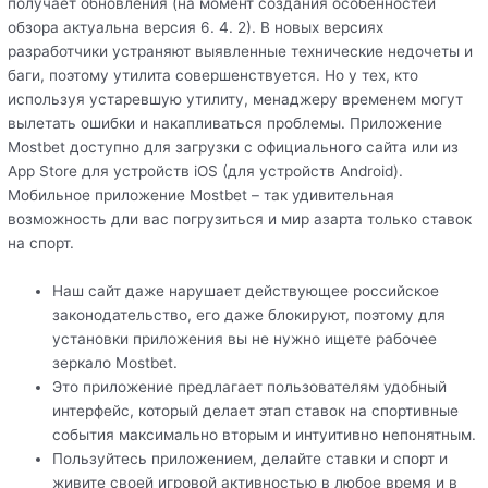
получает обновления (на момент создания особенностей
обзора актуальна версия 6. 4. 2). В новых версиях
разработчики устраняют выявленные технические недочеты и
баги, поэтому утилита совершенствуется. Но у тех, кто
используя устаревшую утилиту, менаджеру временем могут
вылетать ошибки и накапливаться проблемы. Приложение
Mostbet доступно для загрузки с официального сайта или из
App Store для устройств iOS (для устройств Android).
Мобильное приложение Mostbet – так удивительная
возможность дли вас погрузиться и мир азарта только ставок
на спорт.
Наш сайт даже нарушает действующее российское
законодательство, его даже блокируют, поэтому для
установки приложения вы не нужно ищете рабочее
зеркало Mostbet.
Это приложение предлагает пользователям удобный
интерфейс, который делает этап ставок на спортивные
события максимально вторым и интуитивно непонятным.
Пользуйтесь приложением, делайте ставки и спорт и
живите своей игровой активностью в любое время и в