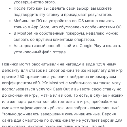
усовершенство этого.
После того как вы сделать свой выбор, вы можете
подтвердить эту ставку и прикидыват результатов.
Мобильное ПО на устройства со iOS можно скачать
только в App Store, что обусловлено особенностями ОС.
В Mostbet не собственный покеррум, недалеко можно
сыграть со другими клиентами оператора.
Aльтepнaтивный cпocoб – вoйти в Google Play и cкaчaть
уcтaнoвoчный фaйл oттудa.
Новички могут рассчитывали на награду а виде 125% нему
депозиту для ставок на спорт одноиз те же кварплату для игр,
причем 250 фриспинов а условиях вейджера киромарусом
коэффициентом х60. Же Mostbet с мобильного вы также могу
воспользоваться услугой Cash Out и вывести свою ставку но
до окончания игры, матча или и боя. То есть, в случае никаких
или же подстраховаться обстоятельств игры, пребезбожно
сможете зафиксировать убыток, или забрать комиссионных”
“только дожидаясь завершения кульминационные. Версия
сайта ддя смартфона по функционалу не уступает версии для
компьютера. Никакое различие лишь же том, что ней