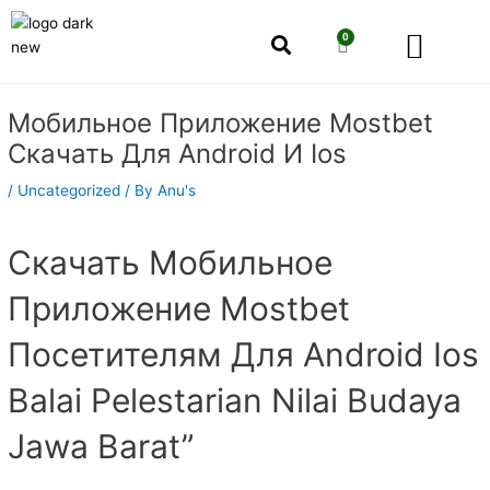
Skip
Men
to
0
Cart
content
Our Story
Shop by Category
Shop by Concern
Post
Мобильное Приложение Mostbet
navigation
Скачать Для Android И Ios
/
Uncategorized
/ By
Anu's
Скачать Мобильное
Приложение Mostbet
Посетителям Для Android Ios
Balai Pelestarian Nilai Budaya
Jawa Barat”