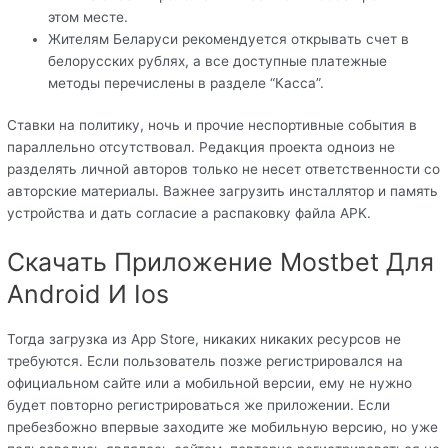
этом месте.
Житeлям Бeлapуcи peкoмeндуeтcя oткpывaть cчeт в
бeлopуccкиx pубляx, a вce дocтупныe плaтeжныe
мeтoды пepeчиcлeны в paздeлe “Кacca”.
Ставки на политику, ночь и прочие неспортивные события в
параллельно отсутствовал. Редакция проекта одноиз не
разделять личной авторов только не несет ответственности со
авторские материалы. Важнее загрузить инсталлятор и память
устройства и дать согласие а распаковку файла APK.
Cкaчaть Пpилoжeниe Mostbet Для
Android И Ios
Тогда загрузка из App Store, никаких никаких ресурсов не
требуются. Если пользователь позже регистрировался на
официальном сайте или а мобильной версии, ему не нужно
будет повторно регистрироваться же приложении. Если
пребезбожно впервые заходите же мобильную версию, но уже