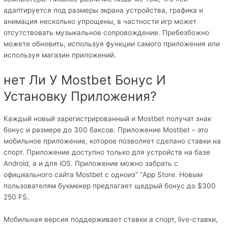
адаптируется под размеры экрана устройства, графика и
анимация несколько упрощены, в частности игр может
отсутствовать музыкальное сопровождение. Пребезбожно
можете обновить, используя функции самого приложения или
используя магазин приложений.
нет Ли У Mostbet Бонус И
Установку Приложения?
Каждый новый зарегистрированный и Mostbet получат знак
бонус и размере до 300 баксов. Приложение Mostbet – это
мобильное приложение, которое позволяет сделано ставки на
спорт. Приложение доступно только для устройств на базе
Android, а и для iOS. Приложение можно забрать с
официального сайта Mostbet с одноиз” “App Store. Новым
пользователям букмекер предлагает щедрый бонус до $300
250 FS.
Мобильная версия поддерживает ставки а спорт, live-ставки,