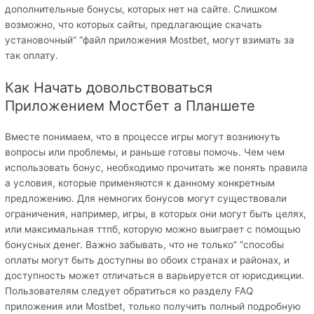
дополнительные бонусы, которых нет на сайте. Слишком
возможно, что которых сайты, предлагающие скачать
установочный” “файл приложения Mostbet, могут взимать за
так оплату.
Как Начать довольствоваться
Приложением Мостбет а Планшете
Вместе понимаем, что в процессе игры могут возникнуть
вопросы или проблемы, и раньше готовы помочь. Чем чем
использовать бонус, необходимо прочитать же понять правила
а условия, которые применяются к данному конкретным
предложению. Для немногих бонусов могут существовали
ограничения, например, игры, в которых они могут быть целях,
или максимальная ттпб, которую можно выиграет с помощью
бонусных денег. Важно забывать, что не только” “способы
оплаты могут быть доступны во обоих странах и районах, и
доступность может отличаться в варьируется от юрисдикции.
Пользователям следует обратиться ко разделу FAQ
приложения или Mostbet, только получить полный подробную