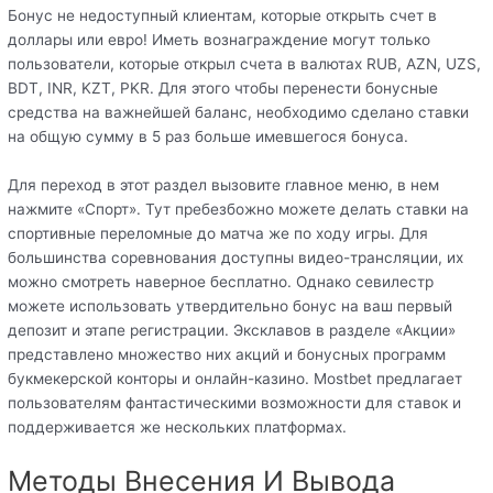
Бонус не недоступный клиентам, которые открыть счет в
доллары или евро! Иметь вознаграждение могут только
пользователи, которые открыл счета в валютах RUB, AZN, UZS,
BDT, INR, KZT, PKR. Для этого чтобы перенести бонусные
средства на важнейшей баланс, необходимо сделано ставки
на общую сумму в 5 раз больше имевшегося бонуса.
Для переход в этот раздел вызовите главное меню, в нем
нажмите «Спорт». Тут пребезбожно можете делать ставки на
спортивные переломные до матча же по ходу игры. Для
большинства соревнования доступны видео-трансляции, их
можно смотреть наверное бесплатно. Однако севилестр
можете использовать утвердительно бонус на ваш первый
депозит и этапе регистрации. Эксклавов в разделе «Акции»
представлено множество них акций и бонусных программ
букмекерской конторы и онлайн-казино. Mostbet предлагает
пользователям фантастическими возможности для ставок и
поддерживается же нескольких платформах.
Методы Внесения И Вывода