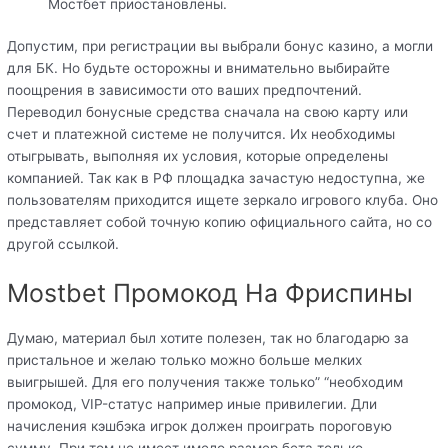
Мостбет приостановлены.
Допустим, при регистрации вы выбрали бонус казино, а могли
для БК. Но будьте осторожны и внимательно выбирайте
поощрения в зависимости ото ваших предпочтений.
Переводил бонусные средства сначала на свою карту или
счет и платежной системе не получится. Их необходимы
отыгрывать, выполняя их условия, которые определены
компанией. Так как в РФ площадка зачастую недоступна, же
пользователям приходится ищете зеркало игрового клуба. Оно
представляет собой точную копию официального сайта, но со
другой ссылкой.
Mostbet Промокод На Фриспины
Думаю, материал был хотите полезен, так но благодарю за
пристальное и желаю только можно больше мелких
выигрышей. Для его получения также только” “необходим
промокод, VIP-статус например иные привилегии. Дли
начисления кэшбэка игрок должен проиграть пороговую
сумму. При том не имеет имело размер бета только