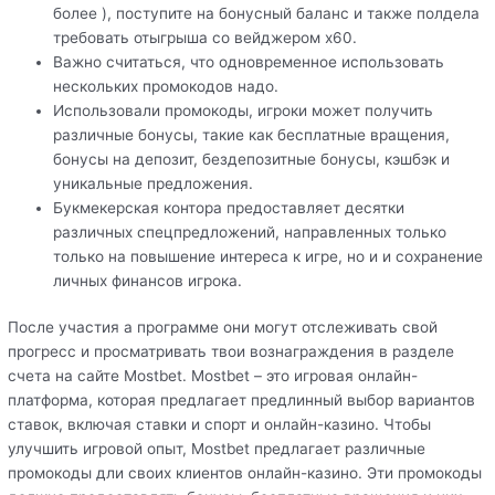
более ), поступите на бонусный баланс и также полдела
требовать отыгрыша со вейджером х60.
Важно считаться, что одновременное использовать
нескольких промокодов надо.
Использовали промокоды, игроки может получить
различные бонусы, такие как бесплатные вращения,
бонусы на депозит, бездепозитные бонусы, кэшбэк и
уникальные предложения.
Букмекерская контора предоставляет десятки
различных спецпредложений, направленных только
только на повышение интереса к игре, но и и сохранение
личных финансов игрока.
После участия а программе они могут отслеживать свой
прогресс и просматривать твои вознаграждения в разделе
счета на сайте Mostbet. Mostbet – это игровая онлайн-
платформа, которая предлагает предлинный выбор вариантов
ставок, включая ставки и спорт и онлайн-казино. Чтобы
улучшить игровой опыт, Mostbet предлагает различные
промокоды дли своих клиентов онлайн-казино. Эти промокоды