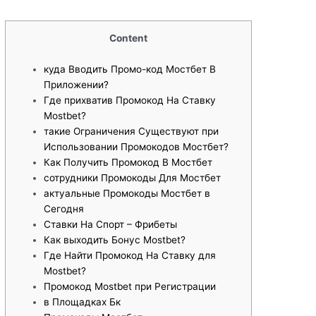
Content
куда Вводить Промо-код Мостбет В
Приложении?
Где прихватив Промокод На Ставку
Mostbet?
такие Ограничения Существуют при
Использовании Промокодов Мостбет?
Как Получить Промокод В Мостбет
сотрудники Промокоды Для Мостбет
актуальные Промокоды Мостбет в
Сегодня
Ставки На Спорт – Фрибеты
Как выходить Бонус Mostbet?
Где Найти Промокод На Ставку для
Mostbet?
Промокод Mostbet при Регистрации
в Площадках Бк