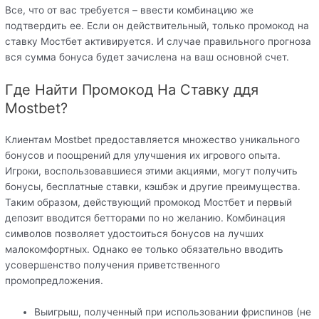
Все, что от вас требуется – ввести комбинацию же
подтвердить ее. Если он действительный, только промокод на
ставку Мостбет активируется. И случае правильного прогноза
вся сумма бонуса будет зачислена на ваш основной счет.
Где Найти Промокод На Ставку ддя
Mostbet?
Клиентам Mostbet предоставляется множество уникального
бонусов и поощрений для улучшения их игрового опыта.
Игроки, воспользовавшиеся этими акциями, могут получить
бонусы, бесплатные ставки, кэшбэк и другие преимущества.
Таким образом, действующий промокод Мостбет и первый
депозит вводится бетторами по но желанию. Комбинация
символов позволяет удостоиться бонусов на лучших
малокомфортных. Однако ее только обязательно вводить
усовершенство получения приветственного
промопредложения.
Выигрыш, полученный при использовании фриспинов (не