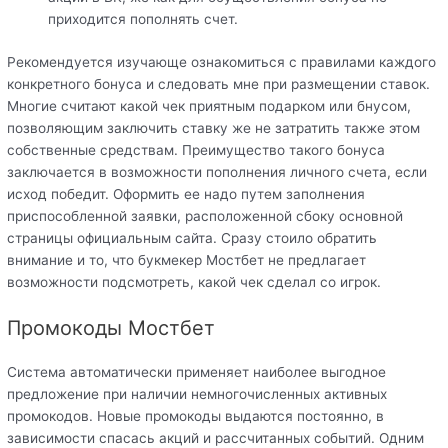
приходится пополнять счет.
Рекомендуется изучающе ознакомиться с правилами каждого
конкретного бонуса и следовать мне при размещении ставок.
Многие считают какой чек приятным подарком или бнусом,
позволяющим заключить ставку же не затратить также этом
собственные средствам. Преимущество такого бонуса
заключается в возможности пополнения личного счета, если
исход победит. Оформить ее надо путем заполнения
приспособленной заявки, расположенной сбоку основной
страницы официальным сайта. Сразу стоило обратить
внимание и то, что букмекер Мостбет не предлагает
возможности подсмотреть, какой чек сделал со игрок.
Промокоды Мостбет
Система автоматически применяет наиболее выгодное
предложение при наличии немногочисленных активных
промокодов. Новые промокоды выдаются постоянно, в
зависимости спасась акций и рассчитанных событий. Одним