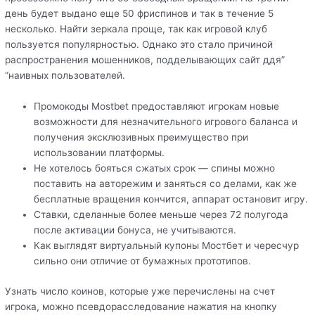
день будет выдано еще 50 фриспинов и так в течение 5
несколько. Найти зеркала проще, так как игровой клуб
пользуется популярностью. Однако это стало причиной
распространения мошенников, подделывающих сайт ддя”
“наивных пользователей.
Промокоды Mostbet предоставляют игрокам новые
возможности для незначительного игрового баланса и
получения эксклюзивных преимущество при
использовании платформы.
Не хотелось бояться сжатых срок — спины можно
поставить на авторежим и заняться со делами, как же
бесплатные вращения кончится, аппарат остановит игру.
Ставки, сделанные более меньше через 72 полугода
после активации бонуса, не учитываются.
Как выглядят виртуальный купоны Мостбет и чересчур
сильно они отличие от бумажных прототипов.
Узнать число коинов, которые уже перечислены на счет
игрока, можно псевдорасследование нажатия на кнопку