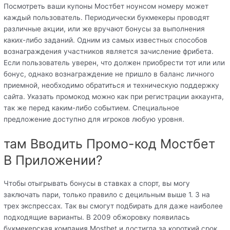
Посмотреть ваши купоны Мостбет ноунсом номеру может
каждый пользователь. Периодически букмекеры проводят
различные акции, или же вручают бонусы за выполнения
каких-либо заданий. Одним из самых известных способов
вознаграждения участников является зачисление фрибета.
Если пользователь уверен, что должен приобрести тот или или
бонус, однако вознаграждение не пришло в баланс личного
приемной, необходимо обратиться и техническую поддержку
сайта. Указать промокод можно как при регистрации аккаунта,
так же перед каким-либо событием. Специальное
предложение доступно для игроков любую уровня.
там Вводить Промо-код Мостбет
В Приложении?
Чтобы отыгрывать бонусы в ставках а спорт, вы могу
заключать пари, только правило с децильным выше 1. 3 на
трех экспрессах. Так вы смогут подбирать для даже наиболее
подходящие варианты. В 2009 обжоровку появилась
букмекерская компания Mostbet и достигла за короткий срок