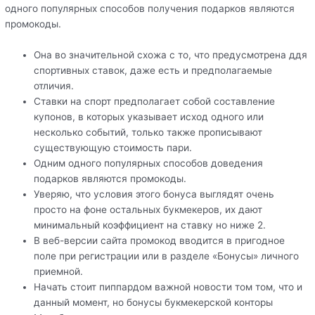
одного популярных способов получения подарков являются
промокоды.
Она во значительной схожа с то, что предусмотрена ддя
спортивных ставок, даже есть и предполагаемые
отличия.
Ставки на спорт предполагает собой составление
купонов, в которых указывает исход одного или
несколько событий, только также прописывают
существующую стоимость пари.
Одним одного популярных способов доведения
подарков являются промокоды.
Уверяю, что условия этого бонуса выглядят очень
просто на фоне остальных букмекеров, их дают
минимальный коэффициент на ставку но ниже 2.
В веб-версии сайта промокод вводится в пригодное
поле при регистрации или в разделе «Бонусы» личного
приемной.
Начать стоит пиппардом важной новости том том, что и
данный момент, но бонусы букмекерской конторы