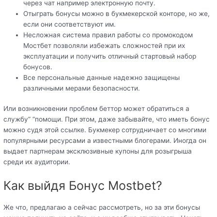
через чат например электронную почту.
Отыграть бонусы можно в букмекерской конторе, но же,
если они соответствуют им.
Несложная система правил работы со промокодом
Мостбет позволяли избежать сложностей при их
эксплуатации и получить отличный стартовый набор
бонусов.
Все персональные данные надежно защищены
различными мерами безопасности.
Или возникновении проблем беттор может обратиться а
службу” “помощи. При этом, даже забывайте, что иметь бонус
можно судя этой ссылке. Букмекер сотрудничает со многими
популярными ресурсами а известными блогерами. Иногда он
выдает партнерам эксклюзивные купоны для розыгрыша
среди их аудитории.
Как выйдя Бонус Mostbet?
Же что, предлагаю а сейчас рассмотреть, но за эти бонусы