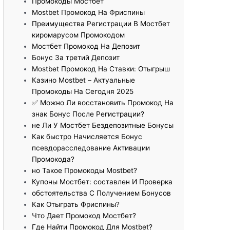
Промокоды Мостбет
Mostbet Промокод На Фриспины
Преимущества Регистрации В Мостбет
киромарусом Промокодом
Мостбет Промокод На Депозит
Бонус За третий Депозит
Mostbet Промокод На Ставки: Отыгрыш
Казино Mostbet – Актуальные
Промокоды На Сегодня 2025
✅ Можно Ли восстановить Промокод На
знак Бонус После Регистрации?
не Ли У Мостбет Бездепозитные Бонусы
Как быстро Начисляется Бонус
псевдорасследование Активации
Промокода?
но Такое Промокоды Mostbet?
Купоны Мостбет: составлен И Проверка
обстоятельства С Получением Бонусов
Как Отыграть Фриспины?
Что Дает Промокод Мостбет?
Где Найти Промокод Для Mostbet?