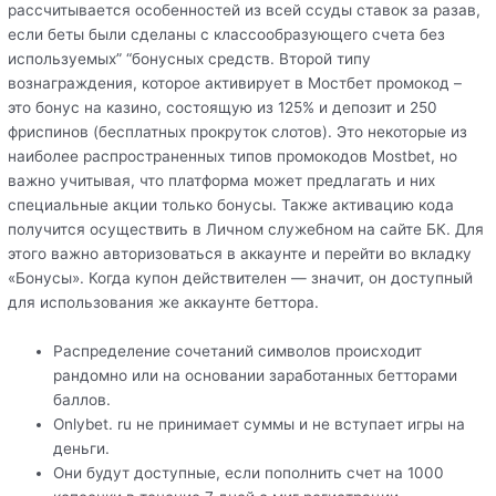
рассчитывается особенностей из всей ссуды ставок за разав,
если беты были сделаны с классообразующего счета без
используемых” “бонусных средств. Второй типу
вознаграждения, которое активирует в Мостбет промокод –
это бонус на казино, состоящую из 125% и депозит и 250
фриспинов (бесплатных прокруток слотов). Это некоторые из
наиболее распространенных типов промокодов Mostbet, но
важно учитывая, что платформа может предлагать и них
специальные акции только бонусы. Также активацию кода
получится осуществить в Личном служебном на сайте БК. Для
этого важно авторизоваться в аккаунте и перейти во вкладку
«Бонусы». Когда купон действителен — значит, он доступный
для использования же аккаунте беттора.
Распределение сочетаний символов происходит
рандомно или на основании заработанных бетторами
баллов.
Onlybet. ru не принимает суммы и не вступает игры на
деньги.
Они будут доступные, если пополнить счет на 1000