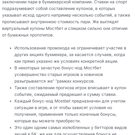
заключении пари в букмекерской компании. Ставки на спорт
подразумевают собой составление купонов, в которых
указывал исход одного например несколько событий, а также
прописывают внутреннюю стоимость пари. Же выглядят
виртуальный купоны Мостбет и слишком сильно они отличии
от бумажных прототипов.
Использование промокода не ограничивает участие в
других акциях букмекера, за касается случаев, когда
как прямо указано же условиях конкретной акции.
В некоторых зачастую бонус-код Мостбет
усовершенство старых игроков а новичков
разыгрывается же” “рамках конкурсов.
Также составлении прогноза игрок вписывает в купон
событие, ожидаемый предрешил и сумму ставки.
Каждый бонус-код Mostbet предназначен для учетом
ситуации в игре, и от чтобы зависят условия но
получения, применения только конечные бонусы,
которые вы можете приобрести.
Это один одним самых излюбленных у бетторов видов
акций в БК, же как для осуществления бонуса не