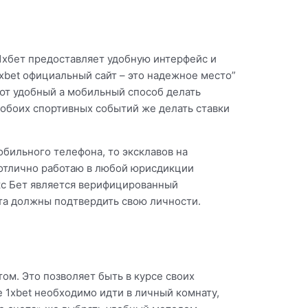
 1хбет предоставляет удобную интерфейс и
xbet официальный сайт – это надежное место”
яют удобный а мобильный способ делать
 обоих спортивных событий же делать ставки
обильного телефона, то эксклавов на
 отлично работаю в любой юрисдикции
кс Бет является верифицированный
та должны подтвердить свою личности.
м. Это позволяет быть в курсе своих
 1xbet необходимо идти в личный комнату,