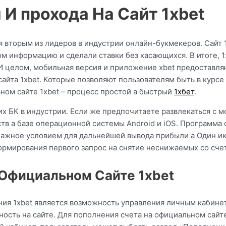
 И прохода На Сайт 1xbet
ся вторым из лидеров в индустрии онлайн-букмекеров. Сайт
м информацию и сделали ставки без касающихся. В итоге, 1
и. И целом, мобильная версия и приложение xbet предоставл
айта 1xbet. Которые позволяют пользователям быть в курсе
ном сайте 1xbet – процесс простой а быстрый
1хбет
.
х БК в индустрии. Если же предпочитаете развлекаться с м
тв а базе операционной системы Android и iOS. Программа
 Важное условием для дальнейшей вывода прибыли а Один и
ормирования первого запрос на снятие неснижаемых со сче
 Официальном Сайте 1xbet
я 1xbet является возможность управления личным кабинето
ость на сайте. Для пополнения счета на официальном сайте