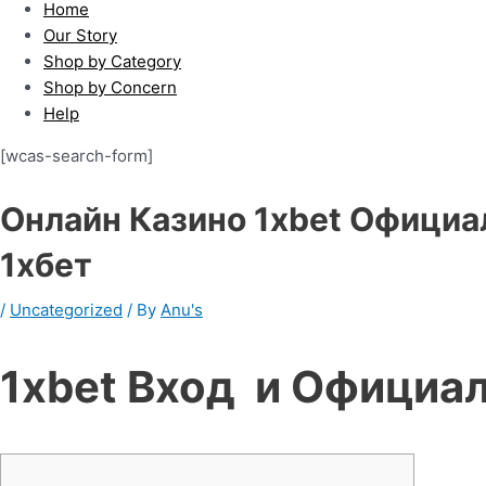
Home
Our Story
Shop by Category
Shop by Concern
Help
[wcas-search-form]
Онлайн Казино 1xbet Официа
1хбет
/
Uncategorized
/ By
Anu's
1xbet Вход ️ и Официа