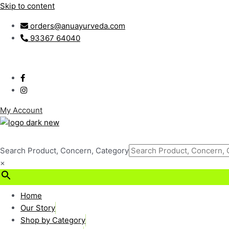
Skip to content
orders@anuayurveda.com
93367 64040
My Account
Search Product, Concern, Category
×
₹
0.00
0
Cart
Home
Our Story
Shop by Category