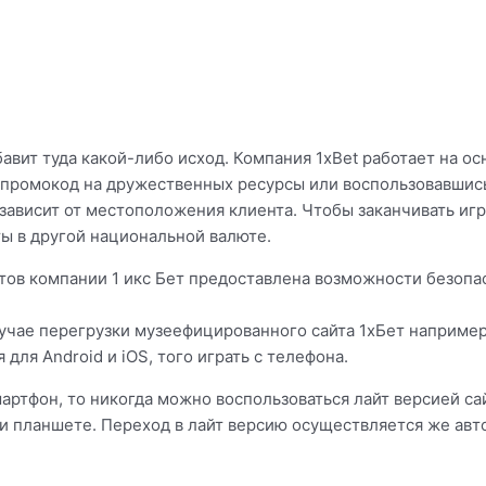
бавит туда какой-либо исход. Компания 1xBet работает на 
ь промокод на дружественных ресурсы или воспользовавшис
зависит от местоположения клиента. Чтобы заканчивать игр
ты в другой национальной валюте.
ов компании 1 икс Бет предоставлена возможности безопасн
учае перегрузки музеефицированного сайта 1хБет например
ля Android и iOS, того играть с телефона.
мартфон, то никогда можно воспользоваться лайт версией с
и планшете. Переход в лайт версию осуществляется же авт