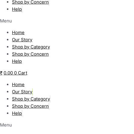
Shop by Concern
Help
Menu
Home
Our Story
Shop by Category
Shop by Concern
Help
₹
0.00
0
Cart
Home
Our Story
Shop by Category
Shop by Concern
Help
Menu