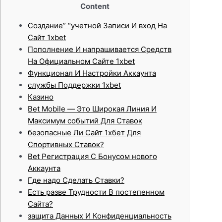
Content
Создание” “учетной Записи И вход На
Сайт 1xbet
Пополнение И напрашивается Средств
На Официальном Сайте 1xbet
Функционал И Настройки Аккаунта
службы Поддержки 1xbet
Казино
Bet Mobile — Это Широкая Линия И
Максимум событий Для Ставок
безопасные Ли Сайт 1хбет Для
Спортивных Ставок?
Bet Регистрация С Бонусом нового
Аккаунта
Где надо Сделать Ставки?
Есть разве Трудности В постепенном
Сайта?
защита Данных И Конфиденциальность