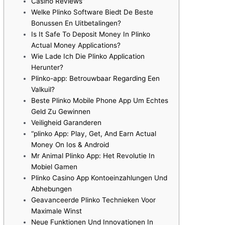
Casino Reviews”
Welke Plinko Software Biedt De Beste
Bonussen En Uitbetalingen?
Is It Safe To Deposit Money In Plinko
Actual Money Applications?
Wie Lade Ich Die Plinko Application
Herunter?
Plinko-app: Betrouwbaar Regarding Een
Valkuil?
Beste Plinko Mobile Phone App Um Echtes
Geld Zu Gewinnen
Veiligheid Garanderen
“plinko App: Play, Get, And Earn Actual
Money On Ios & Android
Mr Animal Plinko App: Het Revolutie In
Mobiel Gamen
Plinko Casino App Kontoeinzahlungen Und
Abhebungen
Geavanceerde Plinko Technieken Voor
Maximale Winst
Neue Funktionen Und Innovationen In