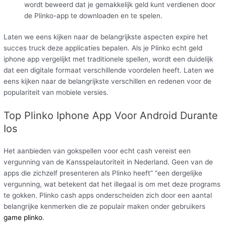
wordt beweerd dat je gemakkelijk geld kunt verdienen door
de Plinko-app te downloaden en te spelen.
Laten we eens kijken naar de belangrijkste aspecten expire het
succes truck deze applicaties bepalen. Als je Plinko echt geld
iphone app vergelijkt met traditionele spellen, wordt een duidelijk
dat een digitale formaat verschillende voordelen heeft. Laten we
eens kijken naar de belangrijkste verschillen en redenen voor de
populariteit van mobiele versies.
Top Plinko Iphone App Voor Android Durante
Ios
Het aanbieden van gokspellen voor echt cash vereist een
vergunning van de Kansspelautoriteit in Nederland. Geen van de
apps die zichzelf presenteren als Plinko heeft” “een dergelijke
vergunning, wat betekent dat het illegaal is om met deze programs
te gokken. Plinko cash apps onderscheiden zich door een aantal
belangrijke kenmerken die ze populair maken onder gebruikers
game plinko
.