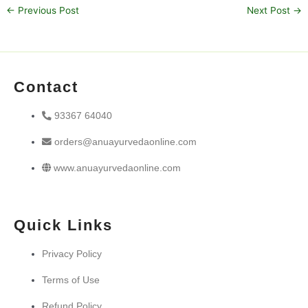
←
Previous Post
Next Post
→
Contact
93367 64040
orders@anuayurvedaonline.com
www.anuayurvedaonline.com
Quick Links
Privacy Policy
Terms of Use
Refund Policy