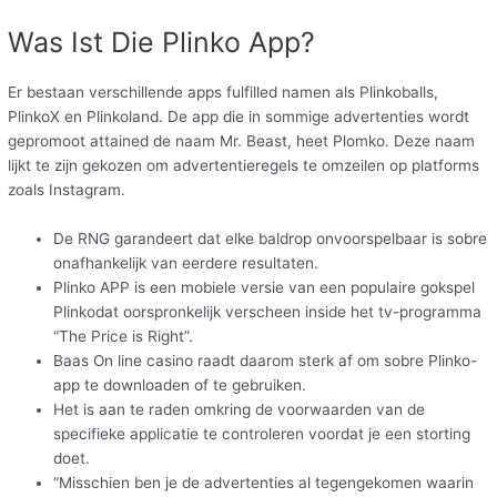
Was Ist Die Plinko App?
Er bestaan verschillende apps fulfilled namen als Plinkoballs,
PlinkoX en Plinkoland. De app die in sommige advertenties wordt
gepromoot attained de naam Mr. Beast, heet Plomko. Deze naam
lijkt te zijn gekozen om advertentieregels te omzeilen op platforms
zoals Instagram.
De RNG garandeert dat elke baldrop onvoorspelbaar is sobre
onafhankelijk van eerdere resultaten.
Plinko APP is een mobiele versie van een populaire gokspel
Plinkodat oorspronkelijk verscheen inside het tv-programma
“The Price is Right”.
Baas On line casino raadt daarom sterk af om sobre Plinko-
app te downloaden of te gebruiken.
Het is aan te raden omkring de voorwaarden van de
specifieke applicatie te controleren voordat je een storting
doet.
“Misschien ben je de advertenties al tegengekomen waarin