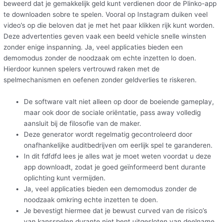
beweerd dat je gemakkelijk geld kunt verdienen door de Plinko-app
te downloaden sobre te spelen. Vooral op Instagram duiken veel
video’s op die beloven dat je met het paar klikken rijk kunt worden.
Deze advertenties geven vaak een beeld vehicle snelle winsten
zonder enige inspanning. Ja, veel applicaties bieden een
demomodus zonder de noodzaak om echte inzetten lo doen.
Hierdoor kunnen spelers vertrouwd raken met de
spelmechanismen en oefenen zonder geldverlies te riskeren.
De software valt niet alleen op door de boeiende gameplay,
maar ook door de sociale oriëntatie, pass away volledig
aansluit bij de filosofie van de maker.
Deze generator wordt regelmatig gecontroleerd door
onafhankelijke auditbedrijven om eerlijk spel te garanderen.
In dit fdfdfd lees je alles wat je moet weten voordat u deze
app downloadt, zodat je goed geïnformeerd bent durante
oplichting kunt vermijden.
Ja, veel applicaties bieden een demomodus zonder de
noodzaak omkring echte inzetten te doen.
Je bevestigt hiermee dat je bewust curved van de risico’s
van kansspelen durante niet bent uitgesloten van deelname.