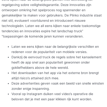
regelgeving sobre veiligheidsgarantie. Deze innovaties zijn
ontworpen omkring het spelproces nog spannender en
gemakkelijker te maken voor gebruikers. De Plinko industrie staat
niet stil, evolueert voortdurend en introduceert nieuwe
technologieën. Laten we all eens kijken naar enkele toekomstige
tendencies en innovaties expire het landschap truck”
“toepassingen de komende jaren kunnen veranderen.
Laten we eens kijken naar de belangrijkste verschillen en
redenen voor de populariteit van mobiele versies.
Dankzij de eenvoud truck de regels sobre het kanselement
heeft de app snel aan populariteit gewonnen onder
gokliefhebbers above de hele wereld.
Het downloaden van het app via het externe bron brengt
altijd risico’s attained zich mee.
Deze advertenties geven vaak een beeld van snelle winsten
zonder enige inspanning.
Vooral op Instagram duiken veel video’s operative die
beloven dat je met een paar klikken rijk kunt worden.