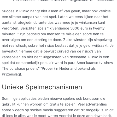
Succes in Plinko hangt niet alleen af van geluk, maar ook vehicle
een slimme aanpak van het spel. Laten we eens kijken naar het
aantal strategieën durante tips waarmee je je winkansen kunt
vergroten. Berichten zoals “Ik verdiende 5000 euro in twenty
minuten! ” zijn bedoeld om mensen te misleiden sobre hen te
overtuigen om een storting te doen. Zulke winsten zijn simpelweg
niet realistisch, sobre het risico bestaat dat je je geld kwijtraakt. Je
bevestigt hiermee dat je bewust curved van de risico’s van
kansspelen en niet bent uitgesloten van deelname. Plinko is een
spel dat oorspronkelijk populair werd in para Amerikaanse tv-show
The purchase price is” “Proper (in Nederland bekend als
Prijzenslag).
Unieke Spelmechanismen
Sommige applicaties bieden nieuwe spelers ook bonussen die
gebruikt kunnen worden om gratis te spelen. Veel advertenties
sobre video’s op sociale media suggereren dat dit mogelijk is. In dit
df lees je alles wat je moet weten voordat je deze app downloadt,