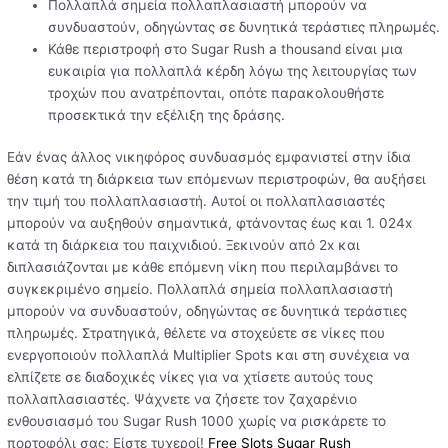
Πολλαπλά σημεία πολλαπλασιαστή μπορούν να
συνδυαστούν, οδηγώντας σε δυνητικά τεράστιες πληρωμές.
Κάθε περιστροφή στο Sugar Rush a thousand είναι μια
ευκαιρία για πολλαπλά κέρδη λόγω της λειτουργίας των
τροχών που ανατρέπονται, οπότε παρακολουθήστε
προσεκτικά την εξέλιξη της δράσης.
Εάν ένας άλλος νικηφόρος συνδυασμός εμφανιστεί στην ίδια
θέση κατά τη διάρκεια των επόμενων περιστροφών, θα αυξήσει
την τιμή του πολλαπλασιαστή. Αυτοί οι πολλαπλασιαστές
μπορούν να αυξηθούν σημαντικά, φτάνοντας έως και 1. 024x
κατά τη διάρκεια του παιχνιδιού. Ξεκινούν από 2x και
διπλασιάζονται με κάθε επόμενη νίκη που περιλαμβάνει το
συγκεκριμένο σημείο. Πολλαπλά σημεία πολλαπλασιαστή
μπορούν να συνδυαστούν, οδηγώντας σε δυνητικά τεράστιες
πληρωμές. Στρατηγικά, θέλετε να στοχεύετε σε νίκες που
ενεργοποιούν πολλαπλά Multiplier Spots και στη συνέχεια να
ελπίζετε σε διαδοχικές νίκες για να χτίσετε αυτούς τους
πολλαπλασιαστές. Ψάχνετε να ζήσετε τον ζαχαρένιο
ενθουσιασμό του Sugar Rush 1000 χωρίς να ρισκάρετε το
πορτοφόλι σας; Είστε τυχεροί!
Free Slots Sugar Rush