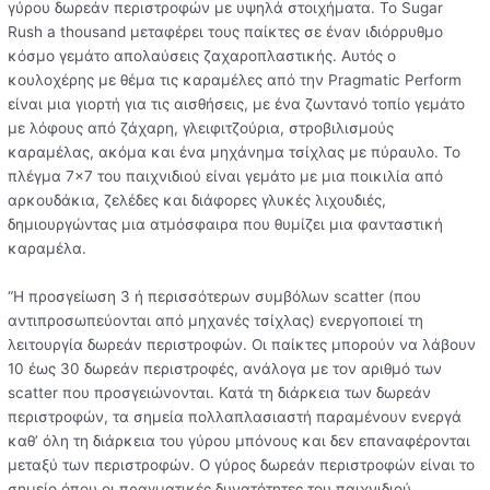
γύρου δωρεάν περιστροφών με υψηλά στοιχήματα. Το Sugar
Rush a thousand μεταφέρει τους παίκτες σε έναν ιδιόρρυθμο
κόσμο γεμάτο απολαύσεις ζαχαροπλαστικής. Αυτός ο
κουλοχέρης με θέμα τις καραμέλες από την Pragmatic Perform
είναι μια γιορτή για τις αισθήσεις, με ένα ζωντανό τοπίο γεμάτο
με λόφους από ζάχαρη, γλειφιτζούρια, στροβιλισμούς
καραμέλας, ακόμα και ένα μηχάνημα τσίχλας με πύραυλο. Το
πλέγμα 7×7 του παιχνιδιού είναι γεμάτο με μια ποικιλία από
αρκουδάκια, ζελέδες και διάφορες γλυκές λιχουδιές,
δημιουργώντας μια ατμόσφαιρα που θυμίζει μια φανταστική
καραμέλα.
“Η προσγείωση 3 ή περισσότερων συμβόλων scatter (που
αντιπροσωπεύονται από μηχανές τσίχλας) ενεργοποιεί τη
λειτουργία δωρεάν περιστροφών. Οι παίκτες μπορούν να λάβουν
10 έως 30 δωρεάν περιστροφές, ανάλογα με τον αριθμό των
scatter που προσγειώνονται. Κατά τη διάρκεια των δωρεάν
περιστροφών, τα σημεία πολλαπλασιαστή παραμένουν ενεργά
καθ’ όλη τη διάρκεια του γύρου μπόνους και δεν επαναφέρονται
μεταξύ των περιστροφών. Ο γύρος δωρεάν περιστροφών είναι το
σημείο όπου οι πραγματικές δυνατότητες του παιχνιδιού