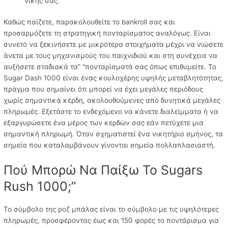
νίκης σας.
Καθώς παίζετε, παρακολουθείτε το bankroll σας και
προσαρμόζετε τη στρατηγική πονταρίσματος αναλόγως. Είναι
συνετό να ξεκινήσετε με μικρότερα στοιχήματα μέχρι να νιώσετε
άνετα με τους μηχανισμούς του παιχνιδιού και στη συνέχεια να
αυξήσετε σταδιακά τα” “πονταρίσματά σας όπως επιθυμείτε. Το
Sugar Dash 1000 είναι ένας κουλοχέρης υψηλής μεταβλητότητας,
πράγμα που σημαίνει ότι μπορεί να έχει μεγάλες περιόδους
χωρίς σημαντικά κέρδη, ακολουθούμενες από δυνητικά μεγάλες
πληρωμές. Εξετάστε το ενδεχόμενο να κάνετε διαλείμματα ή να
εξαργυρώσετε ένα μέρος των κερδών σας εάν πετύχετε μια
σημαντική πληρωμή. Όταν σχηματιστεί ένα νικητήριο σμήνος, τα
σημεία που καταλαμβάνουν γίνονται σημεία πολλαπλασιαστή.
Πού Μπορώ Να Παίξω Το Sugars
Rush 1000;”
Το σύμβολο της ροζ μπάλας είναι το σύμβολο με τις υψηλότερες
πληρωμές, προσφέροντας έως και 150 φορές το ποντάρισμα για