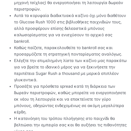
μηχανή τσίχλας) θα ενεργοποιήσει τη λειτουργία δωρεάν
περιστροφών.
Αυτά τα κορυφαία διαδικτυακά καζίνο όχι μόνο διαθέτουν
το Glucose Rush 1000 στις βιβλιοθήκες παιχνιδιών τους,
αλλά προσφέρουν επίσης δελεαστικά μπόνους
καλωσορίσματος για να ενισχύσουν το αρχικό σας
bankroll.
Καθώς παίζετε, παρακολουθείτε το bankroll σας και
προσαρμόζετε τη στρατηγική πονταρίσματος αναλόγως.
Ελέγξτε την επιμελημένη λίστα των καζίνο μας παρακάτω
για να βρείτε το ιδανικό μέρος για να ξεκινήσετε την
περιπέτεια Sugar Rush a thousand με μερικά επιπλέον
γλυκαντικά.
Προσέξτε για πρόσθετα spread κατά τη διάρκεια των
δωρεάν περιστροφών, καθώς μπορείτε να ενεργοποιήσετε
εκ νέου τη λειτουργία και να επεκτείνετε τον γύρο
μπόνους, οδηγώντας ενδεχομένως σε ακόμη μεγαλύτερα
κέρδη.
Η κατανόηση του τρόπου πλοήγησης στο παιχνίδι θα
βελτιώσει την εμπειρία σας και θα αυξήσει τις πιθανότητες