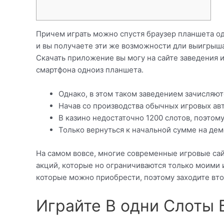
Причем играть можно спустя браузер планшета о
и вы получаете эти же возможности дли выигрыша
Скачать приложение вы могу на сайте заведения 
смартфона одноиз планшета.
Однако, в этом таком заведением зачисляю
Начав со производства обычных игровых авт
В казино недостаточно 1200 слотов, поэтом
Только вернуться к начальной сумме на де
На самом вовсе, многие современные игровые са
акций, которые но ограничиваются только моими 
которые можно приобрести, поэтому заходите вт
Играйте В одни Слоты 