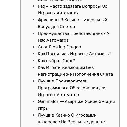
Faq – Часто задавать Вопросы Об
Игровых Автоматах
Фриспины В Казино – Идеальный
Бонус для Слотов
Преимущества Представленных У
Нас Автоматов
Слот Floating Dragon
Как Появились Игровые Автоматы?
Как выбрал Слот?
Как Играть желающим Без
Регистрации же Пополнения Счета
Лучшие Производители
Программного Обеспечения для
Игровых Автоматов
Gaminator — Азарт же Яркие Эмоции
Игры
Лучшие Казино С Игровыми
наперевес На Реальные деньги: