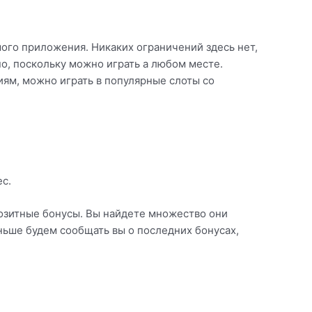
ого приложения. Никаких ограничений здесь нет,
о, поскольку можно играть а любом месте.
иям, можно играть в популярные слоты со
с.
озитные бонусы. Вы найдете множество они
ньше будем сообщать вы о последних бонусах,