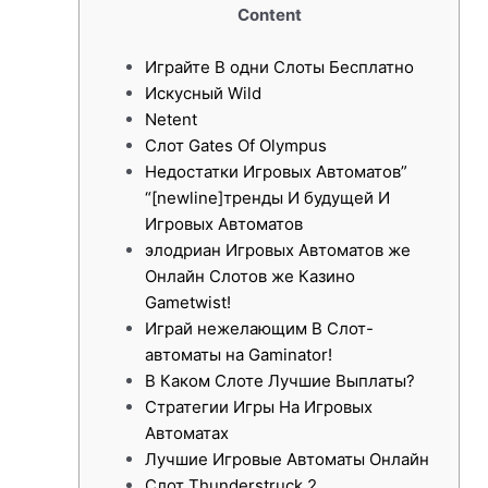
Content
Играйте В одни Слоты Бесплатно
Искусный Wild
Netent
Слот Gates Of Olympus
Недостатки Игровых Автоматов”
“[newline]тренды И будущей И
Игровых Автоматов
элодриан Игровых Автоматов же
Онлайн Слотов же Казино
Gametwist!
Играй нежелающим В Слот-
автоматы на Gaminator!
В Каком Слоте Лучшие Выплаты?
Стратегии Игры На Игровых
Автоматах
Лучшие Игровые Автоматы Онлайн
Слот Thunderstruck 2