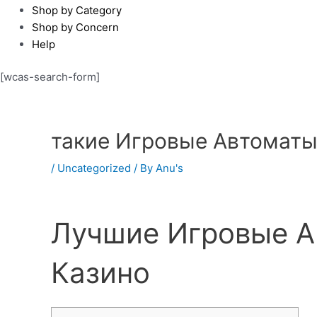
Shop by Category
Shop by Concern
Help
[wcas-search-form]
такие Игровые Автоматы 
Post
navigation
/
Uncategorized
/ By
Anu's
Лучшие Игровые А
Казино