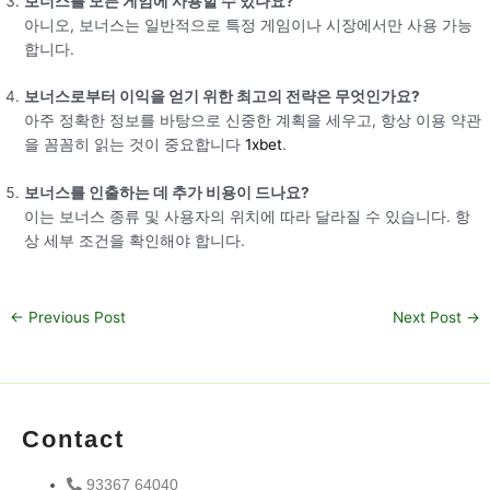
보너스를 모든 게임에 사용할 수 있나요?
아니오, 보너스는 일반적으로 특정 게임이나 시장에서만 사용 가능
합니다.
보너스로부터 이익을 얻기 위한 최고의 전략은 무엇인가요?
아주 정확한 정보를 바탕으로 신중한 계획을 세우고, 항상 이용 약관
을 꼼꼼히 읽는 것이 중요합니다
1xbet
.
보너스를 인출하는 데 추가 비용이 드나요?
이는 보너스 종류 및 사용자의 위치에 따라 달라질 수 있습니다. 항
상 세부 조건을 확인해야 합니다.
←
Previous Post
Next Post
→
Contact
93367 64040