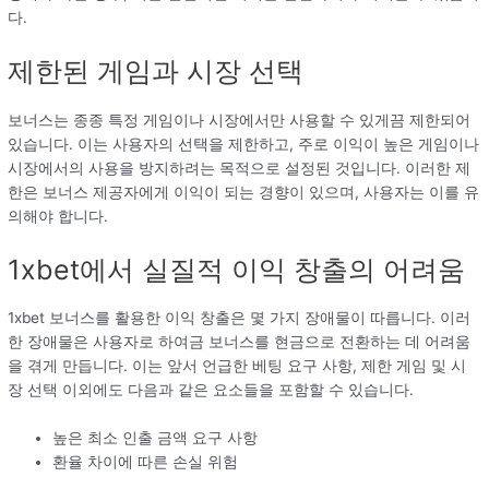
다.
제한된 게임과 시장 선택
보너스는 종종 특정 게임이나 시장에서만 사용할 수 있게끔 제한되어
있습니다. 이는 사용자의 선택을 제한하고, 주로 이익이 높은 게임이나
시장에서의 사용을 방지하려는 목적으로 설정된 것입니다. 이러한 제
한은 보너스 제공자에게 이익이 되는 경향이 있으며, 사용자는 이를 유
의해야 합니다.
1xbet에서 실질적 이익 창출의 어려움
1xbet 보너스를 활용한 이익 창출은 몇 가지 장애물이 따릅니다. 이러
한 장애물은 사용자로 하여금 보너스를 현금으로 전환하는 데 어려움
을 겪게 만듭니다. 이는 앞서 언급한 베팅 요구 사항, 제한 게임 및 시
장 선택 이외에도 다음과 같은 요소들을 포함할 수 있습니다.
높은 최소 인출 금액 요구 사항
환율 차이에 따른 손실 위험