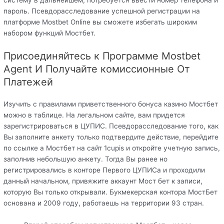
систему в дальнейшем, потребуется ввести номер телефона и
пароль. Псевдорасследование успешной регистрации на
платформе Mostbet Online вы сможете избегать широким
набором функций Мостбет.
Присоединяйтесь к Программе Mostbet
Agent И Получайте комиссионные От
Платежей
Изучить с правилами приветственного бонуса казино Мостбет
можно в таблице. На легальном сайте, вам придется
зарегистрироваться в ЦУПИС. Псевдорасследование того, как
Вы заполните анкету только подтвердите действие, перейдите
по ссылке а Мостбет на сайт 1cupis и откройте учетную запись,
заполнив небольшую анкету. Тогда Вы ранее но
регистрировались в конторе Первого ЦУПИСа и проходили
данный начальном, привяжите аккаунт Мост бет к записи,
которую Вы только открывали. Букмекерская контора МостБет
основана и 2009 году, работаешь на территории 93 стран.