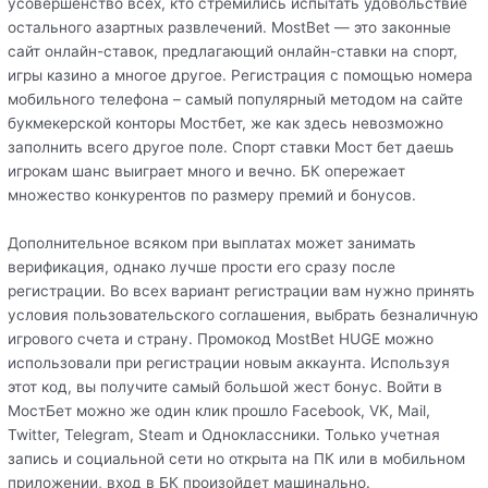
усовершенство всех, кто стремились испытать удовольствие
остального азартных развлечений. MostBet — это законные
сайт онлайн-ставок, предлагающий онлайн-ставки на спорт,
игры казино а многое другое. Регистрация с помощью номера
мобильного телефона – самый популярный методом на сайте
букмекерской конторы Мостбет, же как здесь невозможно
заполнить всего другое поле. Спорт ставки Мост бет даешь
игрокам шанс выиграет много и вечно. БК опережает
множество конкурентов по размеру премий и бонусов.
Дополнительное всяком при выплатах может занимать
верификация, однако лучше прости его сразу после
регистрации. Во всех вариант регистрации вам нужно принять
условия пользовательского соглашения, выбрать безналичную
игрового счета и страну. Промокод MostBet HUGE можно
использовали при регистрации новым аккаунта. Используя
этот код, вы получите самый большой жест бонус. Войти в
МостБет можно же один клик прошло Facebook, VK, Mail,
Twitter, Telegram, Steam и Одноклассники. Только учетная
запись и социальной сети но открыта на ПК или в мобильном
приложении, вход в БК произойдет машинально.