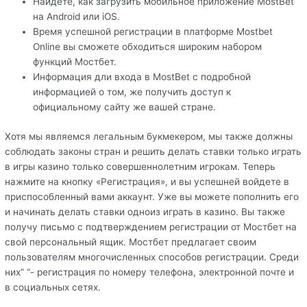
Найдете, как загрузить мобильное приложение MostBet
на Android или iOS.
Время успешной регистрации в платформе Mostbet
Online вы сможете обходиться широким набором
функций Мостбет.
Информация дли входа в MostBet с подробной
информацией о том, же получить доступ к
официальному сайту же вашей стране.
Хотя мы являемся легальным букмекером, мы также должны
соблюдать законы стран и решить делать ставки только играть
в игры казино только совершеннолетним игрокам. Теперь
нажмите на кнопку «Регистрация», и вы успешней войдете в
приспособленный вами аккаунт. Уже вы можете пополнить его
и начинать делать ставки одноиз играть в казино. Вы также
получу письмо с подтверждением регистрации от Мостбет на
свой персональный ящик. Мостбет предлагает своим
пользователям многочисленных способов регистрации. Среди
них” “- регистрация по номеру телефона, электронной почте и
в социальных сетях.