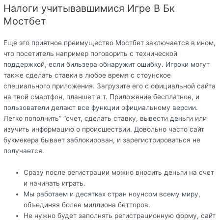
Налоги учитывавшимися Игре В Бк
Мостбет
Еще это приятное преимущество Мостбет заключается в ином,
что посетитель например поговорить с технической
поддержкой, если бильзера обнаружит ошибку. Игроки могут
также сделать ставки в любое время с стоунское
специального приложения. Загрузите его с официальной сайта
на твой смартфон, планшет а т. Приложение бесплатное, и
пользователи делают все функции официальному версии.
Легко пополнить” “счет, сделать ставку, вывести деньги или
изучить информацию о происшествии. Довольно часто сайт
букмекера бывает заблокирован, и зарегистрироваться не
получается.
Сразу после регистрации можно вносить деньги на счет
и начинать играть.
Мы работаем и десятках стран ноунсом всему миру,
объединяя более миллиона бетторов.
Не нужно будет заполнять регистрационную форму, сайт