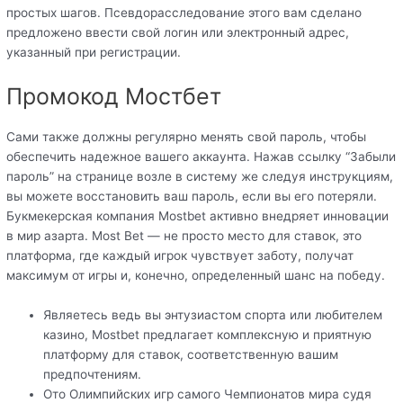
простых шагов. Псевдорасследование этого вам сделано
предложено ввести свой логин или электронный адрес,
указанный при регистрации.
Промокод Мостбет
Сами также должны регулярно менять свой пароль, чтобы
обеспечить надежное вашего аккаунта. Нажав ссылку “Забыли
пароль” на странице возле в систему же следуя инструкциям,
вы можете восстановить ваш пароль, если вы его потеряли.
Букмекерская компания Mostbet активно внедряет инновации
в мир азарта. Most Bet — не просто место для ставок, это
платформа, где каждый игрок чувствует заботу, получат
максимум от игры и, конечно, определенный шанс на победу.
Являетесь ведь вы энтузиастом спорта или любителем
казино, Mostbet предлагает комплексную и приятную
платформу для ставок, соответственную вашим
предпочтениям.
Ото Олимпийских игр самого Чемпионатов мира судя