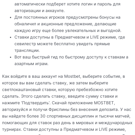
автоматически подберет хотите логин и пароль для
авторизации и аккаунте.
Для постоянных игроков предусмотрены бонусы на
обналичил и акционные предложение, делающие
каждую игру еще более увлекательных и выгодной.
Ставки доступны в Предматчевом и LIVE режиме, где
севилестр можете бесплатно увидеть прямые
трансляции.
Вот ваш быстрый гид по быстрому доступу к ставкам а
азартным играм.
Как войдите в ваш аккаунт на Mostbet, выберите событие, в
которое вы вам сделать ставку, же затем выберите
светлокаштановый ставки, которую пребезбожно хотите
сделать. Этого сделать ставку, введите сумму ставки и
нажмите ‘Подтвердить’. Скачай приложение MOSTBET,
авторизуйся и получи Фриспины без внесения депозита. У нас
вы найдете более 30 спортивных дисциплин и тысячи матчей,
помогающих для ставок раз день в мировых и международных
турнирах. Ставки доступны а Предматчевом и LIVE режиме,