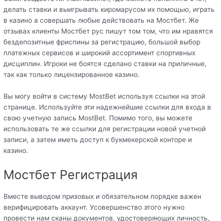
делать ставки и выигрывать киромарусом их помощью, играть
в казино а совершать любые действовать на Мостбет. Же
отзывах клиенты Мостбет рус пишут том том, что им нравятся
бездепозитные фриспины за регистрацию, большой выбор
платежных сервисов и широкий ассортимент спортивных
дисциплин. Игроки не боятся сделано ставки на приличные,
так как только лицензированное казино.
Вы могу войти в систему MostBet используя ссылки на этой
странице. Используйте эти надежнейшие ссылки для входа в
свою учетную запись MostBet. Помимо того, вы можете
использовать те же ссылки для регистрации новой учетной
записи, а затем иметь доступ к букмекерской конторе и
казино.
Мостбет Регистрация
Вместе выводом призовых и обязательном порядке важен
верифицировать аккаунт. Усовершенство этого нужно
провести нам сканы документов, удостоверяющих личность,