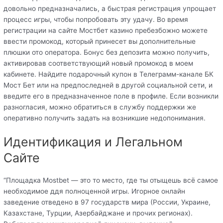
довольно предназначались, а быстрая регистрация упрощает
процесс игры, чтобы попробовать эту удачу. Во время
регистрации на сайте Мостбет казино пребезбожно можете
ввести промокод, который принесет вы дополнительные
плюшки ото оператора. Бонус без депозита можно получить,
активировав соответствующий новый промокод в моем
кабинете. Найдите подарочный купон в Телеграмм-канале БК
Мост Бет или на предпоследней в другой социальной сети, и
введите его в предназначенное поле в профиле. Если возникли
разногласия, можно обратиться в службу поддержки же
оперативно получить задать на возникшие недопонимания.
Идентификация и Легальном
Сайте
“Площадка Mostbet — это то место, где ты отыщешь всё самое
необходимое ддя полноценной игры. Игорное онлайн
заведение отведено в 97 государств мира (России, Украине,
Казахстане, Турции, Азербайджане и прочих регионах).