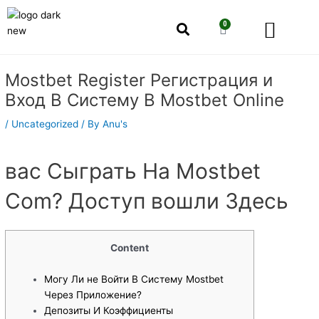
Skip
Men
to
0
Cart
content
Our Story
Shop by Category
Shop by Concern
Post
Mostbet Register Регистрация и
navigation
Вход В Систему В Mostbet Online
/
Uncategorized
/ By
Anu's
вас Сыграть На Mostbet
Com? Доступ вошли Здесь
Content
Могу Ли не Войти В Систему Mostbet
Через Приложение?
Депозиты И Коэффициенты